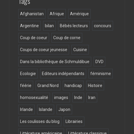
Tags
Afghanistan
Afrique
Amérique
Argentine
bilan
Bébés lecteurs
concours
Coup de coeur
Coup de corne
Coups de coeur jeunesse
Cuisine
Dans la bibliothèque de Schmuldibue
DVD
Ecologie
Editeurs indépendants
féminisme
féérie
Grand Nord
handicap
Histoire
homosexualité
images
Inde
Iran
Irlande
Islande
Japon
Les coulisses du blog
Librairies
Littérature américaine
Littérature classique