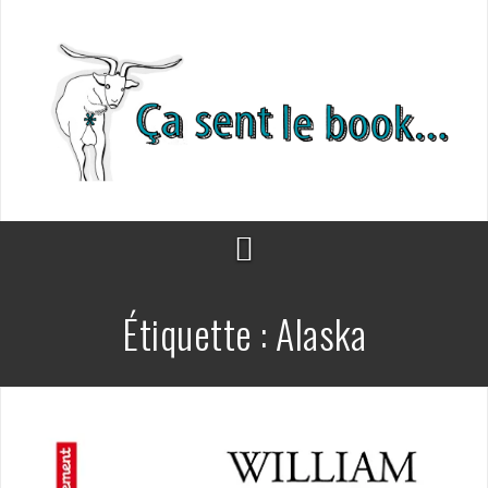
Aller
au
contenu
Étiquette :
Alaska