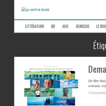
Aller
au
contenu
LITTÉRATURE
BD
ADO
JEUNESSE
LE BOO
Étiq
Demai
Un film doc
creuser, cop
Documenta