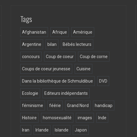
Tags
Afghanistan
Afrique
Amérique
Argentine
bilan
Bébés lecteurs
concours
Coup de coeur
Coup de corne
Coups de coeur jeunesse
Cuisine
Dans la bibliothèque de Schmuldibue
DVD
Ecologie
Editeurs indépendants
féminisme
féérie
Grand Nord
handicap
Histoire
homosexualité
images
Inde
Iran
Irlande
Islande
Japon