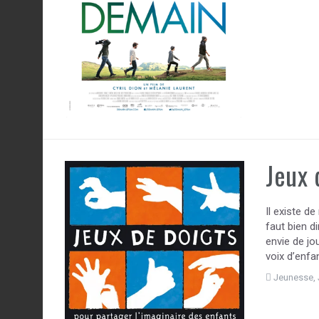
Jeux 
Il existe d
faut bien di
envie de jo
voix d’enfa
Jeunesse
,