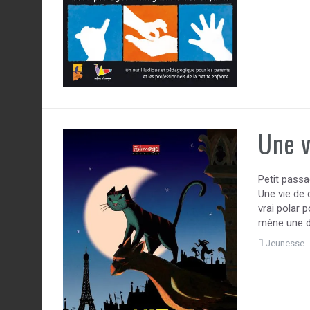
Une v
Petit passa
Une vie de 
vrai polar 
mène une do
Jeunesse