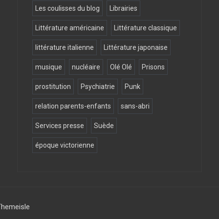
Les coulisses du blog
Librairies
Littérature américaine
Littérature classique
littérature italienne
Littérature japonaise
musique
nucléaire
Olé Olé
Prisons
prostitution
Psychiatrie
Punk
relation parents-enfants
sans-abri
Services presse
Suède
époque victorienne
Themeisle