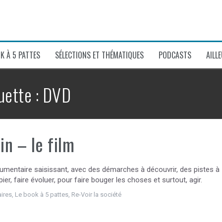
K À 5 PATTES
SÉLECTIONS ET THÉMATIQUES
PODCASTS
AILL
uette :
DVD
n – le film
umentaire saisissant, avec des démarches à découvrir, des pistes à
ier, faire évoluer, pour faire bouger les choses et surtout, agir.
ires
,
Le book à 5 pattes
,
Re-Voir la société