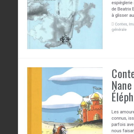
espièglerie
de Beatrix 
à glisser 
Contes
,
Im
générale
Conte
Nane 
Éléph
Les amoureu
connus, iss
parfois ave
nous faisan