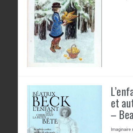
L’enf
et au
– Bea
Imaginaire