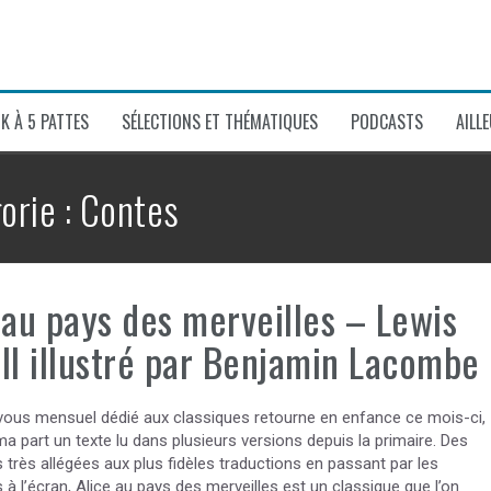
K À 5 PATTES
SÉLECTIONS ET THÉMATIQUES
PODCASTS
AILL
orie :
Contes
 au pays des merveilles – Lewis
ll illustré par Benjamin Lacombe
vous mensuel dédié aux classiques retourne en enfance ce mois-ci,
a part un texte lu dans plusieurs versions depuis la primaire. Des
 très allégées aux plus fidèles traductions en passant par les
 à l’écran, Alice au pays des merveilles est un classique que l’on