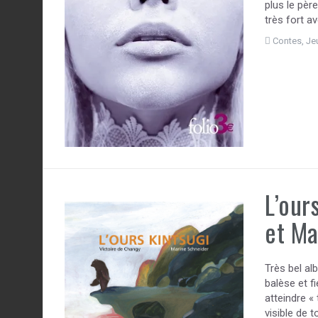
plus le pèr
très fort a
Contes
,
Je
L’our
et Ma
Très bel alb
balèse et fi
atteindre «
visible de 