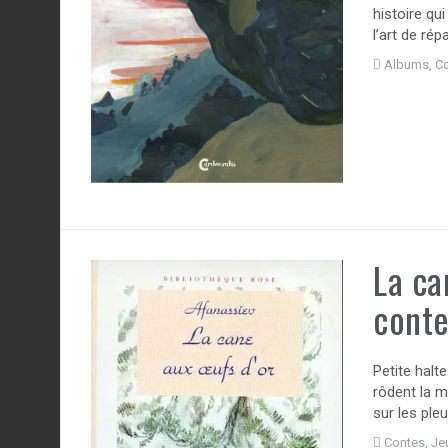
histoire qui
l’art de ré
Albums
,
C
La ca
conte
Petite halt
rôdent la m
sur les ple
Contes
,
Je