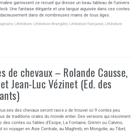
 maline garnissent ce recueil qui dresse un beau tableau de l’univers
Beck. Une fantaise élégante et une langue aiguisée dans ces contes
audacieusement dans de nombreuses mains de tous âges.
aginaire
,
Littérature
,
Littérature étrangère
,
Littérature française
,
Littérature
s de chevaux – Rolande Causse,
et Jean-Luc Vézinet (Ed. des
ants)
x.ses des chevaux seront ravi.e.s de trouver ici 9 contes peu
us de traditions orales du monde entier. Des versions qui résonnent
c des contes ou fables d’Esope, La Fontaine, Grimm ou Calvino,
t ici voyager en Asie Centrale, au Maghreb, en Mongolie, au Tibet,