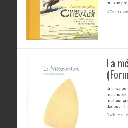
ou plus prè
Contes
,
Je
La m
(Form
Une nappe d
malencontre
malheur qui 
découvert e
Albums
,
C