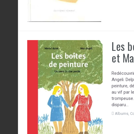
Les b
et Ma
Redécouvri
Angeli. Del
peinture, d
au vif par 
trompeuse. 
disparu…
Albums
,
C