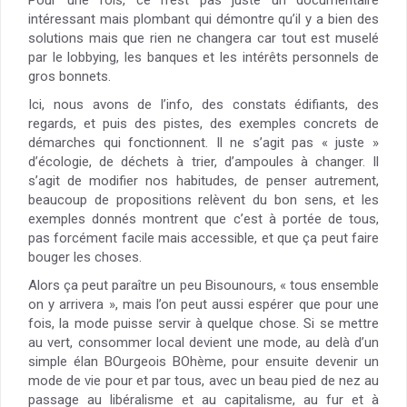
Pour une fois, ce n’est pas juste un documentaire
intéressant mais plombant qui démontre qu’il y a bien des
solutions mais que rien ne changera car tout est muselé
par le lobbying, les banques et les intérêts personnels de
gros bonnets.
Ici, nous avons de l’info, des constats édifiants, des
regards, et puis des pistes, des exemples concrets de
démarches qui fonctionnent. Il ne s’agit pas « juste »
d’écologie, de déchets à trier, d’ampoules à changer. Il
s’agit de modifier nos habitudes, de penser autrement,
beaucoup de propositions relèvent du bon sens, et les
exemples donnés montrent que c’est à portée de tous,
pas forcément facile mais accessible, et que ça peut faire
bouger les choses.
Alors ça peut paraître un peu Bisounours, « tous ensemble
on y arrivera », mais l’on peut aussi espérer que pour une
fois, la mode puisse servir à quelque chose. Si se mettre
au vert, consommer local devient une mode, au delà d’un
simple élan BOurgeois BOhème, pour ensuite devenir un
mode de vie pour et par tous, avec un beau pied de nez au
passage au libéralisme et au capitalisme, au fur et à