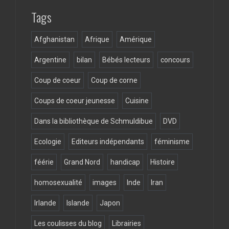
k
Tags
Afghanistan
Afrique
Amérique
Argentine
bilan
Bébés lecteurs
concours
Coup de coeur
Coup de corne
Coups de coeur jeunesse
Cuisine
Dans la bibliothèque de Schmuldibue
DVD
Ecologie
Editeurs indépendants
féminisme
féérie
Grand Nord
handicap
Histoire
homosexualité
images
Inde
Iran
Irlande
Islande
Japon
Les coulisses du blog
Librairies