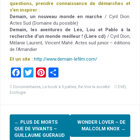
questions, prendre connaissance de démarches et
s’en inspirer :
Demain, un nouveau monde en marche
/ Cyril Dion.
Actes Sud (Domaine du possible)
Demain, les aventures de Léo, Lou et Pablo à la
recherche d’un monde meilleur ! (Livre cd)
/ Cyril Dion,
Mélanie Laurent, Vincent Mahé. Actes sud junior – éditions
de l’Amandier
Et un site :
http://www.demain-lefilm.com/
F
T
Pi
P
a
wi
nt
ar
Documentaires
,
Le book à 5 pattes
,
Re-Voir la société
DVD
,
ce
tt
er
ta
Ecologie
b
er
es
g
o
t
er
Navigation
o
←
PLUS DE MORTS
WONDER LOVER – DE
d'article
QUE DE VIVANTS –
MALCOLM KNOX
→
k
GUILLAUME GUÉRAUD