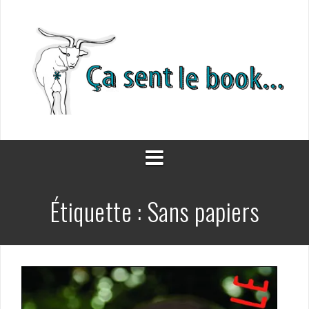
Aller
au
contenu
Étiquette :
Sans papiers