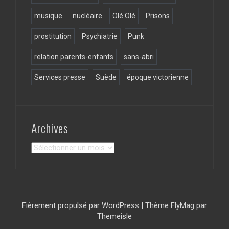
musique
nucléaire
Olé Olé
Prisons
prostitution
Psychiatrie
Punk
relation parents-enfants
sans-abri
Services presse
Suède
époque victorienne
Archives
Archives
Fièrement propulsé par WordPress
|
Thème
FlyMag
par
Themeisle