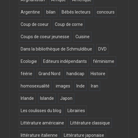
Argentine
bilan
Bébés lecteurs
concours
Coup de coeur
Coup de corne
Coups de coeur jeunesse
Cuisine
Dans la bibliothèque de Schmuldibue
DVD
Ecologie
Editeurs indépendants
féminisme
féérie
Grand Nord
handicap
Histoire
homosexualité
images
Inde
Iran
Irlande
Islande
Japon
Les coulisses du blog
Librairies
Littérature américaine
Littérature classique
littérature italienne
Littérature japonaise