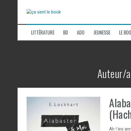
Aller
au
contenu
LITTÉRATURE
BD
ADO
JEUNESSE
LE BOO
Auteur/a
Alaba
(Hach
Ah ! les an