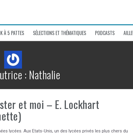
K À 5 PATTES
SÉLECTIONS ET THÉMATIQUES
PODCASTS
AILL
utrice :
Nathalie
ster et moi – E. Lockhart
ette)
nées lycées. Aux Etats-Unis, un des lycées privés les plus chers du