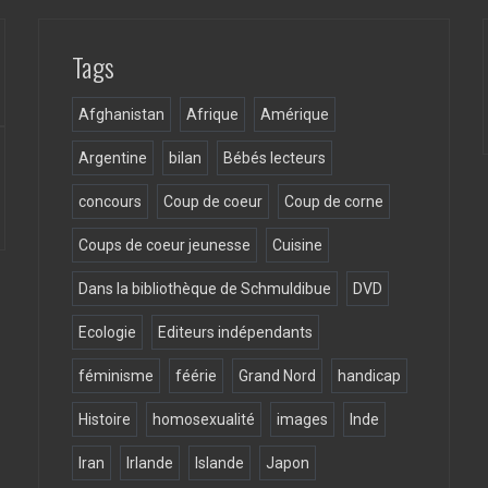
Tags
Afghanistan
Afrique
Amérique
Argentine
bilan
Bébés lecteurs
concours
Coup de coeur
Coup de corne
Coups de coeur jeunesse
Cuisine
Dans la bibliothèque de Schmuldibue
DVD
Ecologie
Editeurs indépendants
féminisme
féérie
Grand Nord
handicap
Histoire
homosexualité
images
Inde
Iran
Irlande
Islande
Japon