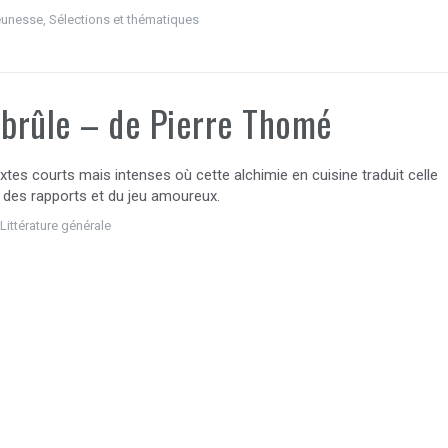
eunesse
,
Sélections et thématiques
 brûle – de Pierre Thomé
extes courts mais intenses où cette alchimie en cuisine traduit celle
e des rapports et du jeu amoureux.
,
Littérature générale