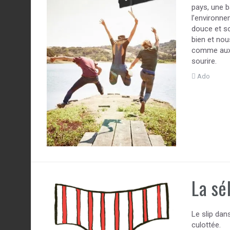
pays, une b
l’environne
douce et so
bien et nou
comme aux 
sourire.
Ado
La sé
Le slip dan
culottée.