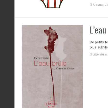
Albums
,
J
L’eau
De petits t
plus subtil
Littérature