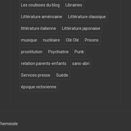
Les coulisses du blog
Librairies
Littérature américaine
Littérature classique
littérature italienne
Littérature japonaise
musique
nucléaire
Olé Olé
Prisons
prostitution
Psychiatrie
Punk
relation parents-enfants
sans-abri
Services presse
Suède
époque victorienne
Themeisle