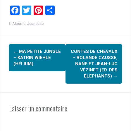
F
T
Pi
P
a
wi
nt
ar
Albums
,
Jeunesse
ce
tt
er
ta
b
er
es
g
Navigation
o
t
er
←
MA PETITE JUNGLE
CONTES DE CHEVAUX
o
d'article
– KATRIN WIEHLE
– ROLANDE CAUSSE,
k
(HÉLIUM)
NANE ET JEAN-LUC
VÉZINET (ED. DES
ÉLÉPHANTS)
→
Laisser un commentaire