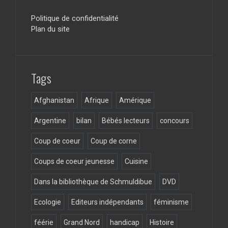
ce
a
tt
d
b
gr
er
Politique de confidentialité
Plan du site
o
a
o
m
k
Tags
Afghanistan
Afrique
Amérique
Argentine
bilan
Bébés lecteurs
concours
Coup de coeur
Coup de corne
Coups de coeur jeunesse
Cuisine
Dans la bibliothèque de Schmuldibue
DVD
Ecologie
Editeurs indépendants
féminisme
féérie
Grand Nord
handicap
Histoire