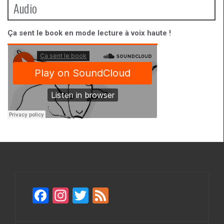
Audio
Ça sent le book en mode lecture à voix haute !
F
In
T
F
a
st
wi
ee