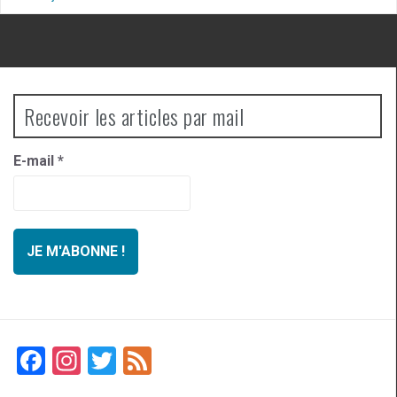
Recevoir les articles par mail
E-mail
*
F
In
T
F
a
st
wi
ee