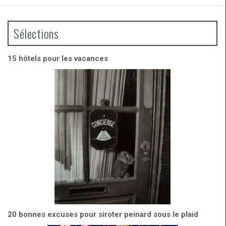
ce
a
tt
d
b
gr
er
Sélections
o
a
o
m
15 hôtels pour les vacances
k
20 bonnes excuses pour siroter peinard sous le plaid