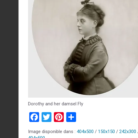
Dorothy and her damsel Fly
F
T
Pi
P
a
wi
nt
ar
Image disponible dans :
404x500
/
150x150
/
242x300
ce
tt
er
ta