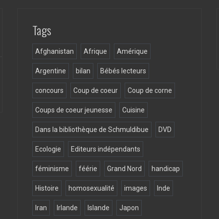
Tags
Afghanistan
Afrique
Amérique
Argentine
bilan
Bébés lecteurs
concours
Coup de coeur
Coup de corne
Coups de coeur jeunesse
Cuisine
Dans la bibliothèque de Schmuldibue
DVD
Ecologie
Editeurs indépendants
féminisme
féérie
Grand Nord
handicap
Histoire
homosexualité
images
Inde
Iran
Irlande
Islande
Japon