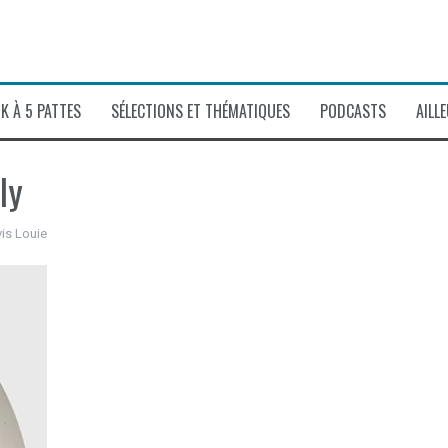
K À 5 PATTES
SÉLECTIONS ET THÉMATIQUES
PODCASTS
AILL
ly
vis Louie