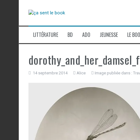
Aller
au
contenu
LITTÉRATURE
BD
ADO
JEUNESSE
LE BOO
dorothy_and_her_damsel_f
14 septembre 2014
Alice
Image publiée dans :
Tra