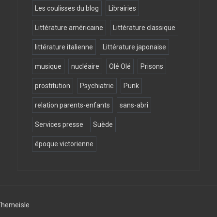
Les coulisses du blog
Librairies
Littérature américaine
Littérature classique
littérature italienne
Littérature japonaise
musique
nucléaire
Olé Olé
Prisons
prostitution
Psychiatrie
Punk
relation parents-enfants
sans-abri
Services presse
Suède
époque victorienne
Themeisle