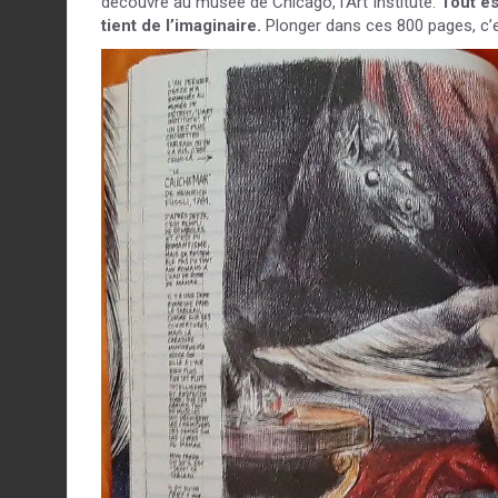
découvre au musée de Chicago, l’Art Institute.
Tout es
tient de l’imaginaire.
Plonger dans ces 800 pages, c’e