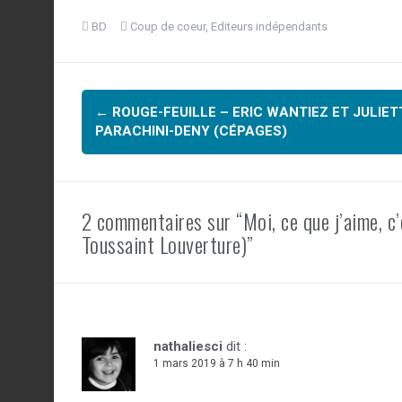
a
wi
nt
ar
BD
Coup de coeur
,
Editeurs indépendants
ce
tt
er
ta
b
er
es
g
Navigation
o
t
er
←
ROUGE-FEUILLE – ERIC WANTIEZ ET JULIET
o
d'article
PARACHINI-DENY (CÉPAGES)
k
2 commentaires sur “Moi, ce que j’aime, c
Toussaint Louverture)”
nathaliesci
dit :
1 mars 2019 à 7 h 40 min