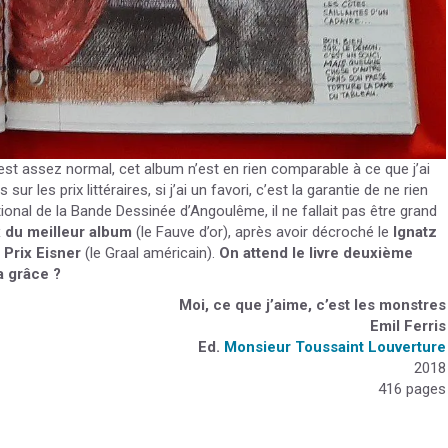
st assez normal, cet album n’est en rien comparable à ce que j’ai
r les prix littéraires, si j’ai un favori, c’est la garantie de ne rien
ional de la Bande Dessinée d’Angoulême, il ne fallait pas être grand
x du meilleur album
(le Fauve d’or), après avoir décroché le
Ignatz
e
Prix Eisner
(le Graal américain).
On attend le livre deuxième
a grâce ?
Moi, ce que j’aime, c’est les monstres
Emil Ferris
Ed.
Monsieur Toussaint Louverture
2018
416 pages