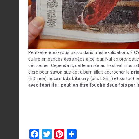
Peut-être êtes-vous perdu dans mes explications ? C’e
pu lire en bandes dessinées à ce jour. Nul en pronostics su
décrocher. Cependant, cette année au Festival Internat
clerc pour savoir que cet album allait décrocher le
pri
(BD indé), le
Lambda Literary
(prix LGBT) et surtout l
avec fébrilité : peut-on être touché deux fois par l
F
T
Pi
P