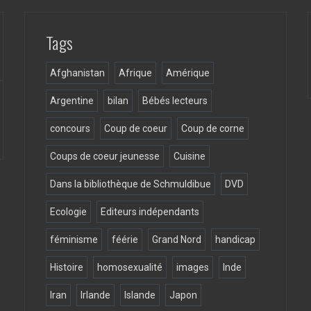
Tags
Afghanistan
Afrique
Amérique
Argentine
bilan
Bébés lecteurs
concours
Coup de coeur
Coup de corne
Coups de coeur jeunesse
Cuisine
Dans la bibliothèque de Schmuldibue
DVD
Ecologie
Editeurs indépendants
féminisme
féérie
Grand Nord
handicap
Histoire
homosexualité
images
Inde
Iran
Irlande
Islande
Japon