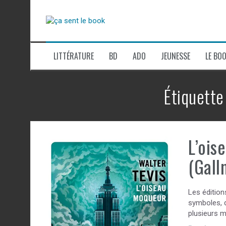
Aller
au
contenu
LITTÉRATURE
BD
ADO
JEUNESSE
LE BOO
Étiquette
L’ois
(Gall
Les édition
symboles, d
plusieurs m