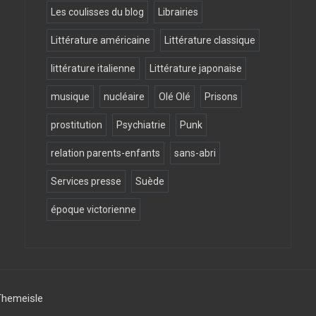
Les coulisses du blog
Librairies
Littérature américaine
Littérature classique
littérature italienne
Littérature japonaise
musique
nucléaire
Olé Olé
Prisons
prostitution
Psychiatrie
Punk
relation parents-enfants
sans-abri
Services presse
Suède
époque victorienne
Themeisle