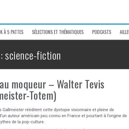
K À 5 PATTES
SÉLECTIONS ET THÉMATIQUES
PODCASTS
AILL
 :
science-fiction
eau moqueur – Walter Tevis
meister-Totem)
s Gallmeister rééditent cette dystopie visionnaire et pleine de
’un auteur américain peu connu en France et pourtant à l’origine de
ythes de la pop-culture.