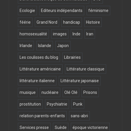
Ecologie
Editeurs indépendants
féminisme
féérie
Grand Nord
handicap
Histoire
homosexualité
images
Inde
Iran
Irlande
Islande
Japon
Les coulisses du blog
Librairies
Littérature américaine
Littérature classique
littérature italienne
Littérature japonaise
musique
nucléaire
Olé Olé
Prisons
prostitution
Psychiatrie
Punk
relation parents-enfants
sans-abri
Services presse
Suède
époque victorienne