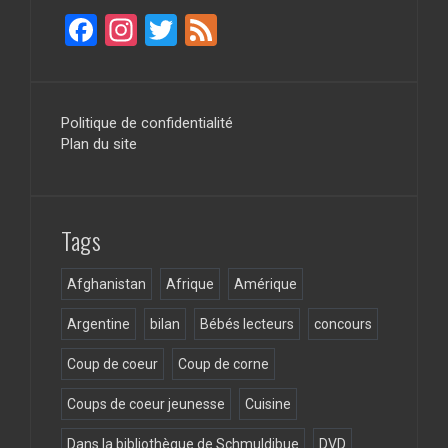
F
In
T
F
a
st
wi
ee
ce
a
tt
d
b
gr
er
Politique de confidentialité
Plan du site
o
a
o
m
k
Tags
Afghanistan
Afrique
Amérique
Argentine
bilan
Bébés lecteurs
concours
Coup de coeur
Coup de corne
Coups de coeur jeunesse
Cuisine
Dans la bibliothèque de Schmuldibue
DVD