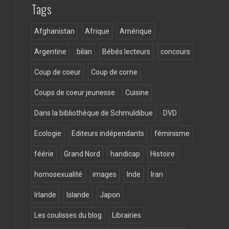
Tags
Afghanistan
Afrique
Amérique
Argentine
bilan
Bébés lecteurs
concours
Coup de coeur
Coup de corne
Coups de coeur jeunesse
Cuisine
Dans la bibliothèque de Schmuldibue
DVD
Ecologie
Editeurs indépendants
féminisme
féérie
Grand Nord
handicap
Histoire
homosexualité
images
Inde
Iran
Irlande
Islande
Japon
Les coulisses du blog
Librairies