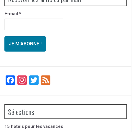
E-mail
*
F
In
T
F
a
st
wi
ee
ce
a
tt
d
b
gr
er
Sélections
o
a
o
m
15 hôtels pour les vacances