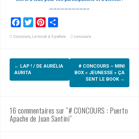
——————————–
F
T
Pi
P
a
wi
nt
ar
Concours
,
Le book à 5 pattes
concours
ce
tt
er
ta
b
er
es
g
Navigation
o
t
er
←
LAP ! / DE AURÉLIA
# CONCOURS – MINI
o
d'article
AURITA
BOX « JEUNESSE » ÇA
k
SENT LE BOOK
→
16 commentaires sur “# CONCOURS : Puerto
Apache de Juan Santini”