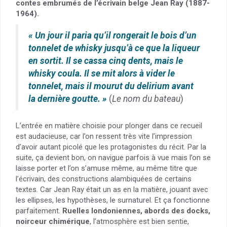
contes embrumés de l’écrivain belge Jean Ray (1887-
1964).
« Un jour il paria qu’il rongerait le bois d’un
tonnelet de whisky jusqu’à ce que la liqueur
en sortit. Il se cassa cinq dents, mais le
whisky coula. Il se mit alors à vider le
tonnelet, mais il mourut du delirium avant
la dernière goutte. »
(
Le nom du bateau
)
L’entrée en matière choisie pour plonger dans ce recueil
est audacieuse, car l’on ressent très vite l’impression
d’avoir autant picolé que les protagonistes du récit. Par la
suite, ça devient bon, on navigue parfois à vue mais l’on se
laisse porter et l’on s’amuse même, au même titre que
l’écrivain, des constructions alambiquées de certains
textes. Car Jean Ray était un as en la matière, jouant avec
les ellipses, les hypothèses, le surnaturel. Et ça fonctionne
parfaitement.
Ruelles londoniennes, abords des docks,
noirceur chimérique
, l’atmosphère est bien sentie,