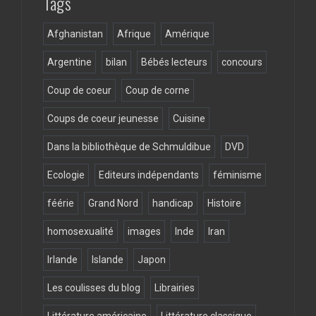
Tags
Afghanistan
Afrique
Amérique
Argentine
bilan
Bébés lecteurs
concours
Coup de coeur
Coup de corne
Coups de coeur jeunesse
Cuisine
Dans la bibliothèque de Schmuldibue
DVD
Ecologie
Editeurs indépendants
féminisme
féérie
Grand Nord
handicap
Histoire
homosexualité
images
Inde
Iran
Irlande
Islande
Japon
Les coulisses du blog
Librairies
Littérature américaine
Littérature classique