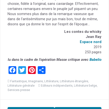
choisie, fidèle à l’original, sans caviardage. Effectivement,
certaines remarques envers le peuple juif piquent un peu.
Nous sommes plus dans de la remarque vaseuse que
dans de l’antisémitisme pur jus mais bon, tout de même,
disons que ça donne le ton sur l’esprit de l’époque…
Les contes du whisky
Jean Ray
Espace nord
2019
253 pages
lu dans le cadre de l’opération Masse critique avec
Babelio
F
T
Pi
P
a
wi
nt
ar
Fantastique
,
Imaginaire
,
Littérature
,
Littérature étrangère
,
ce
tt
er
ta
Littérature générale
Editeurs indépendants
,
Littérature belge
,
Services presse
b
er
es
g
o
t
er