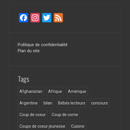
F
In
T
F
a
st
wi
ee
ce
a
tt
d
b
gr
er
Politique de confidentialité
Plan du site
o
a
o
m
k
Tags
Afghanistan
Afrique
Amérique
Argentine
bilan
Bébés lecteurs
concours
Coup de coeur
Coup de corne
Coups de coeur jeunesse
Cuisine