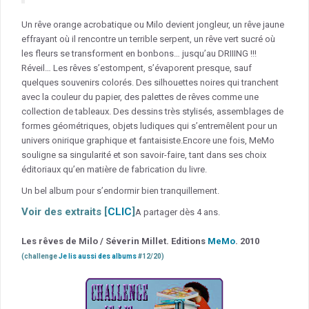
Un rêve orange acrobatique ou Milo devient jongleur, un rêve jaune
effrayant où il rencontre un terrible serpent, un rêve vert sucré où
les fleurs se transforment en bonbons… jusqu’au DRIIING !!!
Réveil… Les rêves s’estompent, s’évaporent presque, sauf
quelques souvenirs colorés.
Des silhouettes noires qui tranchent
avec la couleur du papier, des palettes de rêves comme une
collection de tableaux. Des dessins très stylisés, assemblages de
formes géométriques, objets ludiques qui s’entremêlent pour un
univers onirique graphique et fantaisiste.
Encore une fois, MeMo
souligne sa singularité et son savoir-faire, tant dans ses choix
éditoriaux qu’en matière de fabrication du livre.
Un bel album pour s’endormir bien tranquillement.
Voir des extraits [
CLIC
]
A partager dès 4 ans.
Les rêves de Milo / Séverin Millet. Editions
MeMo
. 2010
(challenge
Je lis aussi des albums
#12/20)