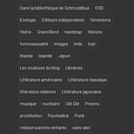
Dans la bibliothèque de Schmuldibue
DVD
Ecologie
Editeurs indépendants
féminisme
féérie
Grand Nord
handicap
Histoire
homosexualité
images
Inde
Iran
Irlande
Islande
Japon
Les coulisses du blog
Librairies
Littérature américaine
Littérature classique
littérature italienne
Littérature japonaise
musique
nucléaire
Olé Olé
Prisons
prostitution
Psychiatrie
Punk
relation parents-enfants
sans-abri