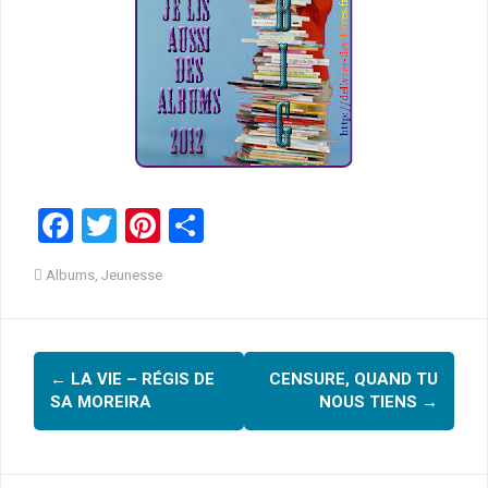
F
T
Pi
P
a
wi
nt
ar
Albums
,
Jeunesse
ce
tt
er
ta
b
er
es
g
Navigation
o
t
er
←
LA VIE – RÉGIS DE
CENSURE, QUAND TU
o
d'article
SA MOREIRA
NOUS TIENS
→
k