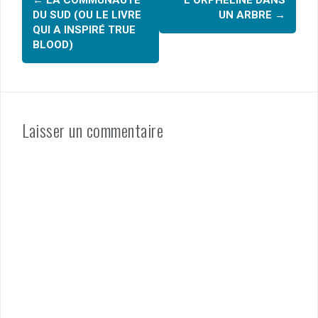
←
LA COMMUNAUTÉ
L’ORPHELINE DANS
o
d'article
DU SUD (OU LE LIVRE
UN ARBRE
→
k
QUI A INSPIRÉ TRUE
BLOOD)
Laisser un commentaire