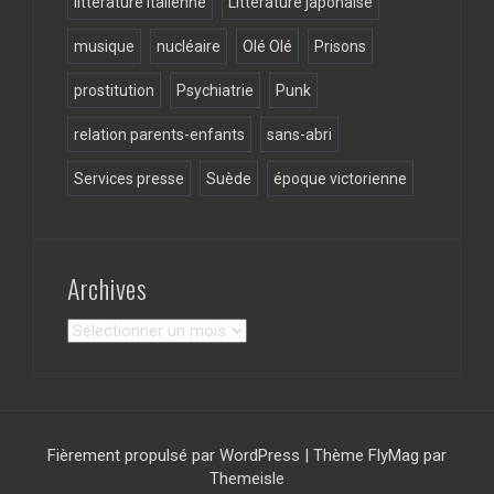
littérature italienne
Littérature japonaise
musique
nucléaire
Olé Olé
Prisons
prostitution
Psychiatrie
Punk
relation parents-enfants
sans-abri
Services presse
Suède
époque victorienne
Archives
Archives
Fièrement propulsé par WordPress
|
Thème
FlyMag
par
Themeisle