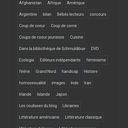
Afghanistan
Afrique
Amérique
Argentine
bilan
Bébés lecteurs
concours
Coup de coeur
Coup de corne
Coups de coeur jeunesse
Cuisine
Dans la bibliothèque de Schmuldibue
DVD
Ecologie
Editeurs indépendants
féminisme
féérie
Grand Nord
handicap
Histoire
homosexualité
images
Inde
Iran
Irlande
Islande
Japon
Les coulisses du blog
Librairies
Littérature américaine
Littérature classique