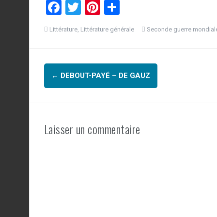
F
T
Pi
P
a
wi
nt
ar
Littérature
,
Littérature générale
Seconde guerre mondial
ce
tt
er
ta
b
er
es
g
Navigation
o
t
er
←
DEBOUT-PAYÉ – DE GAUZ
o
d'article
k
Laisser un commentaire