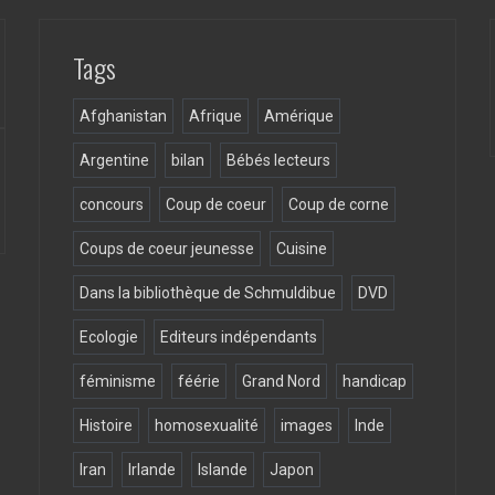
Tags
Afghanistan
Afrique
Amérique
Argentine
bilan
Bébés lecteurs
concours
Coup de coeur
Coup de corne
Coups de coeur jeunesse
Cuisine
Dans la bibliothèque de Schmuldibue
DVD
Ecologie
Editeurs indépendants
féminisme
féérie
Grand Nord
handicap
Histoire
homosexualité
images
Inde
Iran
Irlande
Islande
Japon