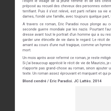
l’esprit le visage de la jeune femme et de ses cheve
préposé au recueil des cheveux des personnes exterm
terrifiant. Puis il s’est relevé, est parti refaire sa v
dames, fondé une famille, avec toujours quelque part, l
A travers ce roman, Eric Paradisi nous plonge au c
seconde guerre mondiale par les nazis. Pourtant l’au
dresse avant tout le portrait d’un homme qui a su res
garder une étincelle de vie dans le regard. Le récit de 
amant au cours d’une nuit tragique, comme un hymne à 
mort.
Un mois après avoir refermé ce roman, je reste mitigé
Si j’ai beaucoup apprécié le récit de vie de Maurizio, je
n’apporte pas grand-chose au roman, sinon ajouter un
texte. Un roman assez éprouvant et marquant et qui pou
Blond cendré / Eric Paradisi. JC Lattès. 2014