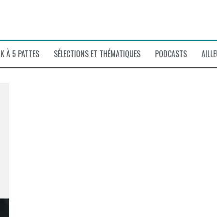
K À 5 PATTES
SÉLECTIONS ET THÉMATIQUES
PODCASTS
AILL