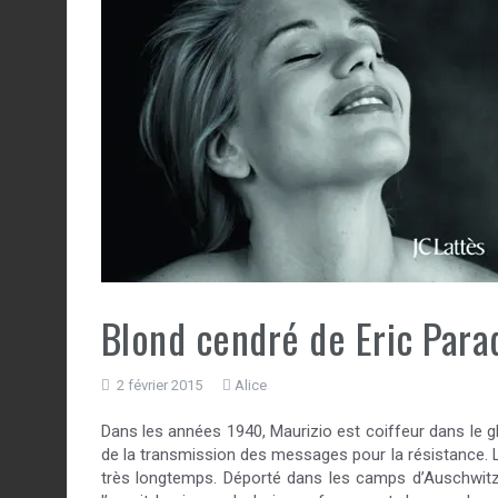
Blond cendré de Eric Parad
2 février 2015
Alice
Dans les années 1940, Maurizio est coiffeur dans le g
de la transmission des messages pour la résistance. 
très longtemps. Déporté dans les camps d’Auschwitz, 