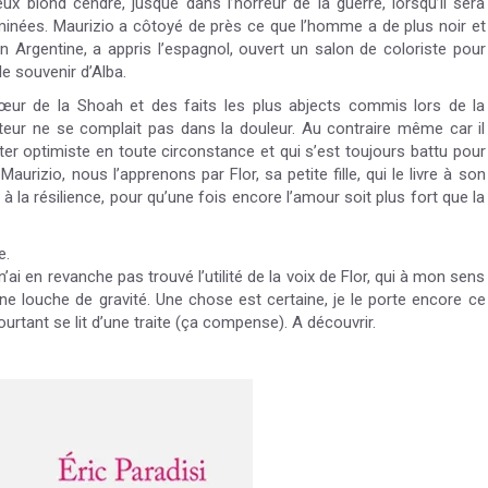
ux blond cendré, jusque dans l’horreur de la guerre, lorsqu’il sera
inées. Maurizio a côtoyé de près ce que l’homme a de plus noir et
ie en Argentine, a appris l’espagnol, ouvert un salon de coloriste pour
e souvenir d’Alba.
œur de la Shoah et des faits les plus abjects commis lors de la
teur ne se complait pas dans la douleur. Au contraire même car il
ter optimiste en toute circonstance et qui s’est toujours battu pour
Maurizio, nous l’apprenons par Flor, sa petite fille, qui le livre à son
la résilience, pour qu’une fois encore l’amour soit plus fort que la
e.
 n’ai en revanche pas trouvé l’utilité de la voix de Flor, qui à mon sens
e louche de gravité. Une chose est certaine, je le porte encore ce
rtant se lit d’une traite (ça compense). A découvrir.