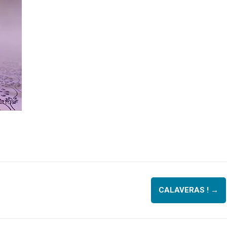
CALAVERAS !
→