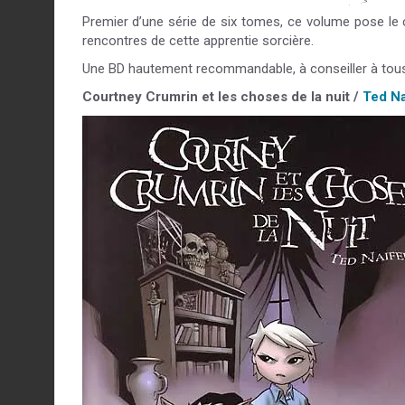
Premier d’une série de six tomes, ce volume pose le 
rencontres de cette apprentie sorcière.
Une BD hautement recommandable, à conseiller à tous les
Courtney Crumrin et les choses de la nuit /
Ted Na