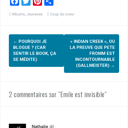
F
T
Pi
P
a
wi
nt
ar
Albums
,
Jeunesse
Coup de coeur
ce
tt
er
ta
b
er
es
g
Navigation
o
t
er
←
POURQUOI JE
« INDIAN CREEK », OU
o
d'article
BLOGUE ? (CAR
LA PREUVE QUE PETE
k
SENTIR LE BOOK, ÇA
FROMM EST
SE MÉDITE)
INCONTOURNABLE
(GALLMEISTER)
→
2 commentaires sur “Emile est invisible”
Nathalie
dit :