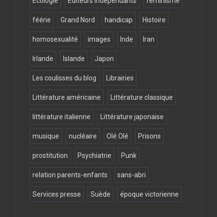
Ecologie
Editeurs indépendants
féminisme
féérie
Grand Nord
handicap
Histoire
homosexualité
images
Inde
Iran
Irlande
Islande
Japon
Les coulisses du blog
Librairies
Littérature américaine
Littérature classique
littérature italienne
Littérature japonaise
musique
nucléaire
Olé Olé
Prisons
prostitution
Psychiatrie
Punk
relation parents-enfants
sans-abri
Services presse
Suède
époque victorienne