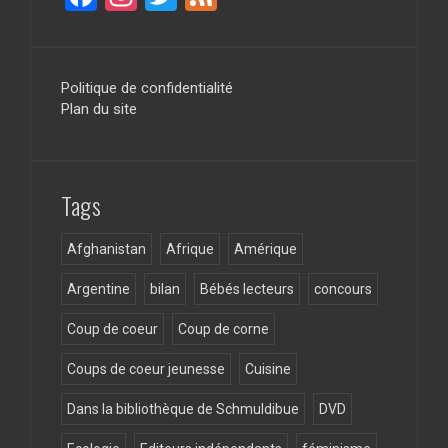
a
st
wi
ee
ce
a
tt
d
b
gr
er
Politique de confidentialité
Plan du site
o
a
o
m
k
Tags
Afghanistan
Afrique
Amérique
Argentine
bilan
Bébés lecteurs
concours
Coup de coeur
Coup de corne
Coups de coeur jeunesse
Cuisine
Dans la bibliothèque de Schmuldibue
DVD