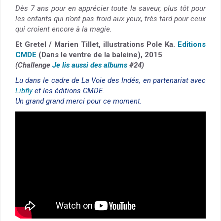
Dès 7 ans pour en apprécier toute la saveur, plus tôt pour
les enfants qui n’ont pas froid aux yeux, très tard pour ceux
qui croient encore à la magie.
Et Gretel / Marien Tillet, illustrations Pole Ka.
Editions
CMDE
(Dans le ventre de la baleine), 2015
(Challenge
Je lis aussi des albums
#24)
Lu dans le cadre de La Voie des Indés, en partenariat avec
Libfly
et les éditions CMDE.
Un grand grand merci pour ce moment.