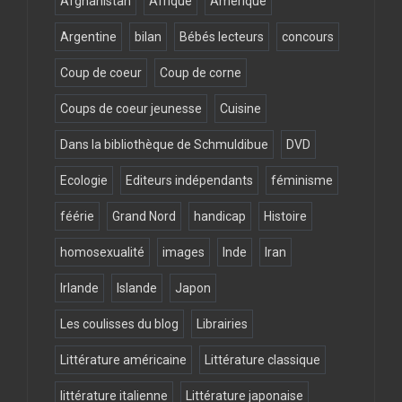
Afghanistan
Afrique
Amérique
Argentine
bilan
Bébés lecteurs
concours
Coup de coeur
Coup de corne
Coups de coeur jeunesse
Cuisine
Dans la bibliothèque de Schmuldibue
DVD
Ecologie
Editeurs indépendants
féminisme
féérie
Grand Nord
handicap
Histoire
homosexualité
images
Inde
Iran
Irlande
Islande
Japon
Les coulisses du blog
Librairies
Littérature américaine
Littérature classique
littérature italienne
Littérature japonaise