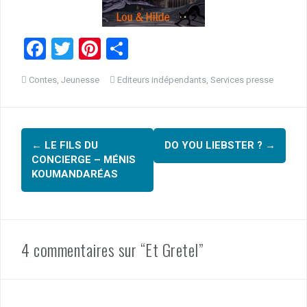
F
T
Pi
P
a
wi
nt
ar
Contes
,
Jeunesse
Editeurs indépendants
,
Services presse
ce
tt
er
ta
b
er
es
g
Navigation
o
t
er
←
LE FILS DU
DO YOU LIEBSTER ?
→
o
d'article
CONCIERGE – MÉNIS
k
KOUMANDARÉAS
4 commentaires sur “Et Gretel”