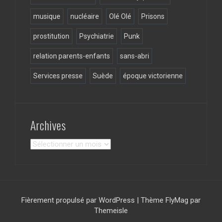
musique
nucléaire
Olé Olé
Prisons
prostitution
Psychiatrie
Punk
relation parents-enfants
sans-abri
Services presse
Suède
époque victorienne
Archives
Archives
Fièrement propulsé par WordPress
|
Thème
FlyMag
par
Themeisle