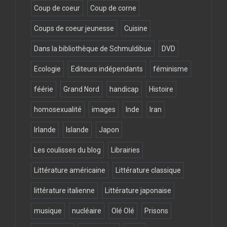
Coup de coeur
Coup de corne
Coups de coeur jeunesse
Cuisine
Dans la bibliothèque de Schmuldibue
DVD
Ecologie
Editeurs indépendants
féminisme
féérie
Grand Nord
handicap
Histoire
homosexualité
images
Inde
Iran
Irlande
Islande
Japon
Les coulisses du blog
Librairies
Littérature américaine
Littérature classique
littérature italienne
Littérature japonaise
musique
nucléaire
Olé Olé
Prisons