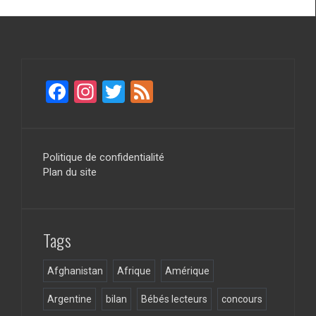
F
In
T
F
a
st
wi
ee
ce
a
tt
d
b
gr
er
Politique de confidentialité
Plan du site
o
a
o
m
k
Tags
Afghanistan
Afrique
Amérique
Argentine
bilan
Bébés lecteurs
concours