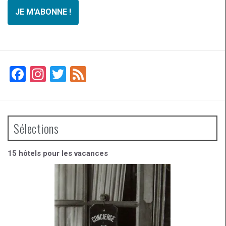
F
In
T
F
a
st
wi
ee
ce
a
tt
d
b
gr
er
Sélections
o
a
o
m
15 hôtels pour les vacances
k