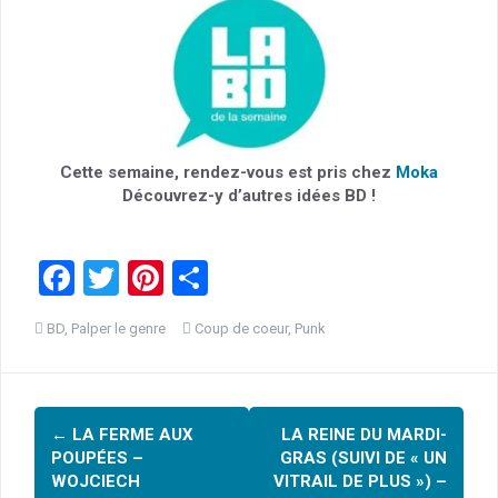
Cette semaine, rendez-vous est pris chez
Moka
Découvrez-y d’autres idées BD !
F
T
Pi
P
a
wi
nt
ar
BD
,
Palper le genre
Coup de coeur
,
Punk
ce
tt
er
ta
b
er
es
g
Navigation
o
t
er
←
LA FERME AUX
LA REINE DU MARDI-
o
d'article
POUPÉES –
GRAS (SUIVI DE « UN
k
WOJCIECH
VITRAIL DE PLUS ») –