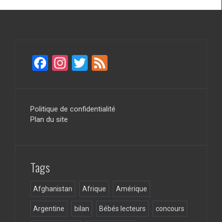
F
In
T
F
a
st
wi
ee
ce
a
tt
d
b
gr
er
Politique de confidentialité
Plan du site
o
a
o
m
k
Tags
Afghanistan
Afrique
Amérique
Argentine
bilan
Bébés lecteurs
concours