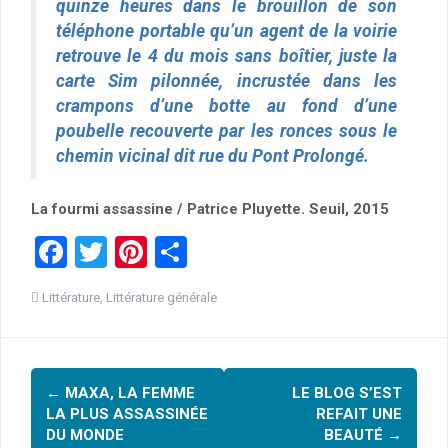
quinze heures dans le brouillon de son
téléphone portable qu’un agent de la voirie
retrouve le 4 du mois sans boîtier, juste la
carte Sim pilonnée, incrustée dans les
crampons d’une botte au fond d’une
poubelle recouverte par les ronces sous le
chemin vicinal dit rue du Pont Prolongé.
La fourmi assassine / Patrice Pluyette. Seuil, 2015
F
T
Pi
P
a
wi
nt
ar
Littérature
,
Littérature générale
ce
tt
er
ta
b
er
es
g
Navigation
o
t
er
←
MAXA, LA FEMME
LE BLOG S’EST
o
d'article
LA PLUS ASSASSINÉE
REFAIT UNE
k
DU MONDE
BEAUTÉ
→