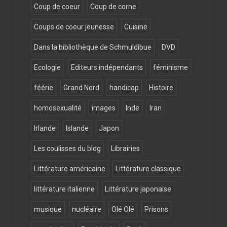
Coup de coeur
Coup de corne
Coups de coeur jeunesse
Cuisine
Dans la bibliothèque de Schmuldibue
DVD
Ecologie
Editeurs indépendants
féminisme
féérie
Grand Nord
handicap
Histoire
homosexualité
images
Inde
Iran
Irlande
Islande
Japon
Les coulisses du blog
Librairies
Littérature américaine
Littérature classique
littérature italienne
Littérature japonaise
musique
nucléaire
Olé Olé
Prisons