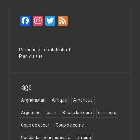
F
In
T
F
a
st
wi
ee
ce
a
tt
d
b
gr
er
Politique de confidentialité
Plan du site
o
a
o
m
k
Tags
Afghanistan
Afrique
Amérique
Argentine
bilan
Bébés lecteurs
concours
Coup de coeur
Coup de corne
Coups de coeur jeunesse
Cuisine