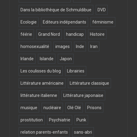
Dans la bibliothèque de Schmuldibue
DVD
Ecologie
Editeurs indépendants
féminisme
féérie
Grand Nord
handicap
Histoire
homosexualité
images
Inde
Iran
Irlande
Islande
Japon
Les coulisses du blog
Librairies
Littérature américaine
Littérature classique
littérature italienne
Littérature japonaise
musique
nucléaire
Olé Olé
Prisons
prostitution
Psychiatrie
Punk
relation parents-enfants
sans-abri