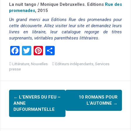
La nuit tango / Monique Debruxelles. Editions
Rue des
promenades
, 2015
Un grand merci aux Editions Rue des promenades pour
cette découverte. Allez visiter leur site et demandez leurs
livres en libraire, leur catalogue regorge de titres
surprenants, véritables parenthèses littéraires.
F
T
Pi
P
a
wi
nt
ar
Littérature
,
Nouvelles
Editeurs indépendants
,
Services
ce
tt
er
ta
presse
b
er
es
g
o
t
er
Navigation
o
←
L’ENVERS DU FEU –
10 ROMANS POUR
d'article
ANNE
L’AUTOMNE
→
k
DUFOURMANTELLE