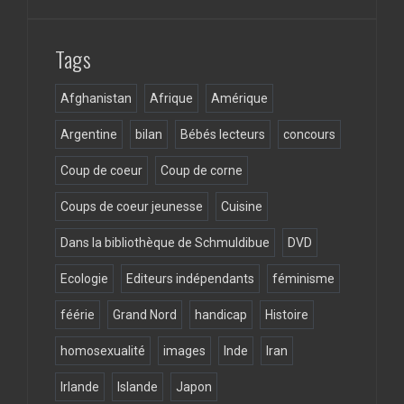
o
m
k
Tags
Afghanistan
Afrique
Amérique
Argentine
bilan
Bébés lecteurs
concours
Coup de coeur
Coup de corne
Coups de coeur jeunesse
Cuisine
Dans la bibliothèque de Schmuldibue
DVD
Ecologie
Editeurs indépendants
féminisme
féérie
Grand Nord
handicap
Histoire
homosexualité
images
Inde
Iran
Irlande
Islande
Japon