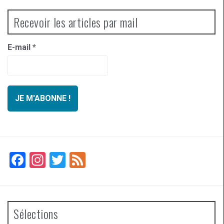
Recevoir les articles par mail
E-mail
*
F
In
T
F
a
st
wi
ee
ce
a
tt
d
b
gr
er
Sélections