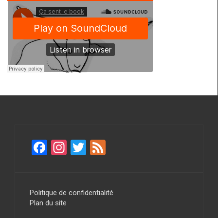
F
In
T
F
a
st
wi
ee
ce
a
tt
d
b
gr
er
Politique de confidentialité
Plan du site
o
a