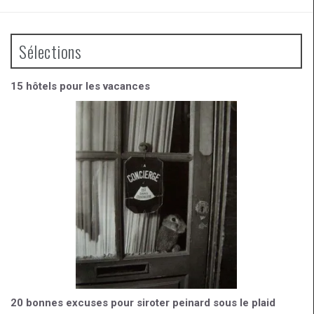
ce
a
tt
d
b
gr
er
Sélections
o
a
o
m
15 hôtels pour les vacances
k
20 bonnes excuses pour siroter peinard sous le plaid