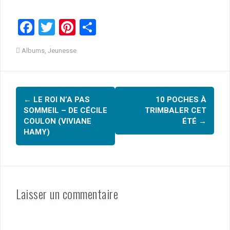
F
T
Pi
P
a
wi
nt
ar
Albums
,
Jeunesse
ce
tt
er
ta
b
er
es
g
Navigation
o
t
er
←
LE ROI N’A PAS
10 POCHES À
o
d'article
SOMMEIL – DE CÉCILE
TRIMBALER CET
k
COULON (VIVIANE
ÉTÉ
→
HAMY)
Laisser un commentaire