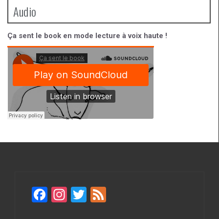
Audio
Ça sent le book en mode lecture à voix haute !
F
In
T
F
a
st
wi
ee