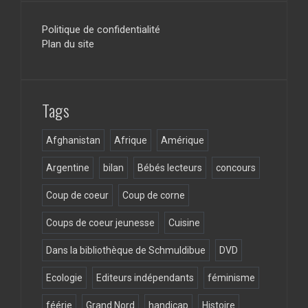
ce
a
tt
d
b
gr
er
Politique de confidentialité
Plan du site
o
a
o
m
k
Tags
Afghanistan
Afrique
Amérique
Argentine
bilan
Bébés lecteurs
concours
Coup de coeur
Coup de corne
Coups de coeur jeunesse
Cuisine
Dans la bibliothèque de Schmuldibue
DVD
Ecologie
Editeurs indépendants
féminisme
féérie
Grand Nord
handicap
Histoire