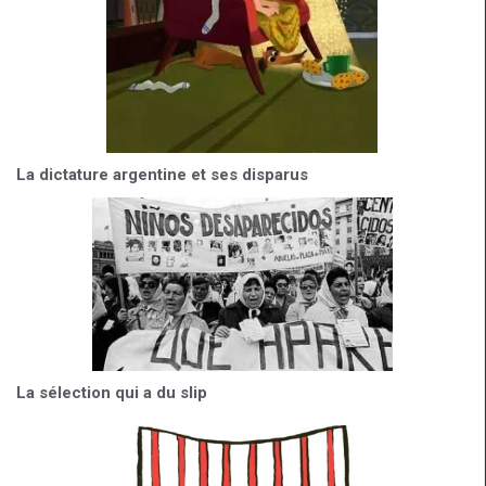
La dictature argentine et ses disparus
La sélection qui a du slip