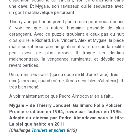
une cave. Et Mygale, son ravisseur, qui le séquestre avec
un goût machiavélique perturbant.
Thierry Jonquet nous prend par la main pour nous donner
à voir ce que la nature humaine possède de plus
dérangeant. Avec ce puzzle troublant à deux pas du huit
clos qui relie Richard, Eve, Vincent, Alex et Mygale, la pièce
maîtresse, il nous amène gentiment vers ce que la réalité
peut avoir de plus atroce. Il traque les destins
malencontreux, la vengeance ruminante, et dévoile ses
revers perfides.
Un roman très court (qui du coup se lit d’une traite), très
noir (alors oui, quand même, âmes sensibles s’abstenir) et
très bien mené.
A voir maintenant ce que Pedro Almodovar en a fait…
Mygale – de Thierry Jonquet. Gallimard Folio Policier.
Première édition en 1984, revue par l’auteur en 1995.
Adapté au cinéma par Pedro Almodovar sous le titre
La piel que habito en 2011
(Challenge
Thrillers et polars
8/12)