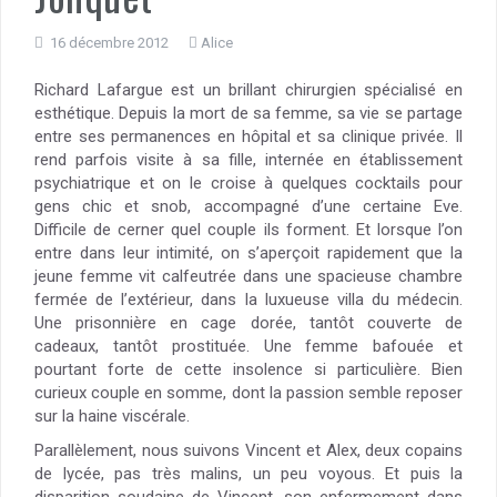
16 décembre 2012
Alice
Richard Lafargue est un brillant chirurgien spécialisé en
esthétique. Depuis la mort de sa femme, sa vie se partage
entre ses permanences en hôpital et sa clinique privée. Il
rend parfois visite à sa fille, internée en établissement
psychiatrique et on le croise à quelques cocktails pour
gens chic et snob, accompagné d’une certaine Eve.
Difficile de cerner quel couple ils forment. Et lorsque l’on
entre dans leur intimité, on s’aperçoit rapidement que la
jeune femme vit calfeutrée dans une spacieuse chambre
fermée de l’extérieur, dans la luxueuse villa du médecin.
Une prisonnière en cage dorée, tantôt couverte de
cadeaux, tantôt prostituée. Une femme bafouée et
pourtant forte de cette insolence si particulière. Bien
curieux couple en somme, dont la passion semble reposer
sur la haine viscérale.
Parallèlement, nous suivons Vincent et Alex, deux copains
de lycée, pas très malins, un peu voyous. Et puis la
disparition soudaine de Vincent, son enfermement dans