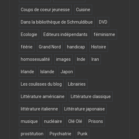
Coups de coeur jeunesse
Cuisine
Dans la bibliothèque de Schmuldibue
DVD
Ecologie
Editeurs indépendants
féminisme
féérie
Grand Nord
handicap
Histoire
homosexualité
images
Inde
Iran
Irlande
Islande
Japon
Les coulisses du blog
Librairies
Littérature américaine
Littérature classique
littérature italienne
Littérature japonaise
musique
nucléaire
Olé Olé
Prisons
prostitution
Psychiatrie
Punk