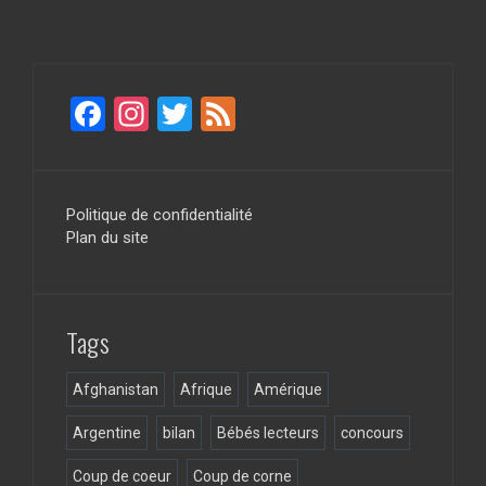
F
In
T
F
a
st
wi
ee
ce
a
tt
d
b
gr
er
Politique de confidentialité
Plan du site
o
a
o
m
k
Tags
Afghanistan
Afrique
Amérique
Argentine
bilan
Bébés lecteurs
concours
Coup de coeur
Coup de corne