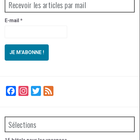
Recevoir les articles par mail
E-mail
*
F
In
T
F
a
st
wi
ee
ce
a
tt
d
b
gr
er
Sélections
o
a