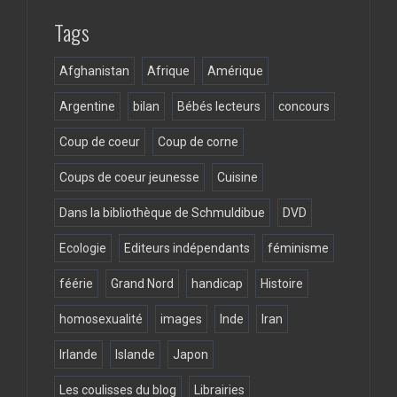
k
Tags
Afghanistan
Afrique
Amérique
Argentine
bilan
Bébés lecteurs
concours
Coup de coeur
Coup de corne
Coups de coeur jeunesse
Cuisine
Dans la bibliothèque de Schmuldibue
DVD
Ecologie
Editeurs indépendants
féminisme
féérie
Grand Nord
handicap
Histoire
homosexualité
images
Inde
Iran
Irlande
Islande
Japon
Les coulisses du blog
Librairies