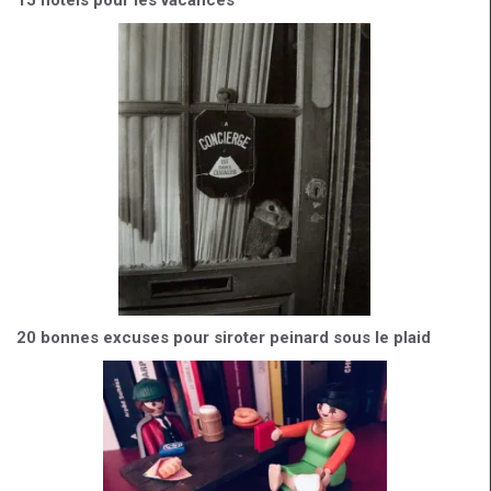
o
m
15 hôtels pour les vacances
k
20 bonnes excuses pour siroter peinard sous le plaid