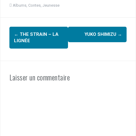
a
wi
nt
ar
Albums
,
Contes
,
Jeunesse
ce
tt
er
ta
b
er
es
g
Navigation
o
t
er
←
THE STRAIN – LA
YUKO SHIMIZU
→
o
d'article
LIGNÉE
k
Laisser un commentaire