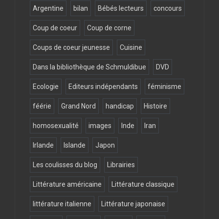
Argentine
bilan
Bébés lecteurs
concours
Coup de coeur
Coup de corne
Coups de coeur jeunesse
Cuisine
Dans la bibliothèque de Schmuldibue
DVD
Ecologie
Editeurs indépendants
féminisme
féérie
Grand Nord
handicap
Histoire
homosexualité
images
Inde
Iran
Irlande
Islande
Japon
Les coulisses du blog
Librairies
Littérature américaine
Littérature classique
littérature italienne
Littérature japonaise