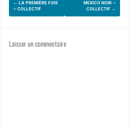
Navigation
o
←
LA PREMIÈRE FOIS
MEXICO NOIR –
d'article
– COLLECTIF
COLLECTIF
→
k
Laisser un commentaire