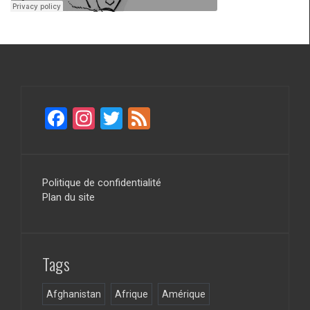
F
In
T
F
a
st
wi
ee
ce
a
tt
d
b
gr
er
Politique de confidentialité
Plan du site
o
a
o
m
k
Tags
Afghanistan
Afrique
Amérique