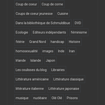
Coup de coeur
Coup de corne
Coups de coeur jeunesse
Cuisine
Dans la bibliothèque de Schmuldibue
DVD
Ecologie
Editeurs indépendants
féminisme
féérie
Grand Nord
handicap
Histoire
homosexualité
images
Inde
Iran
Irlande
Islande
Japon
Les coulisses du blog
Librairies
Littérature américaine
Littérature classique
littérature italienne
Littérature japonaise
musique
nucléaire
Olé Olé
Prisons