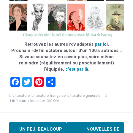
Retrouvez les autres rdv adaptés
par ici
.
Prochain rdv fin octobre autour d’un 100% autrices…
Si vous souhaitez en savoir plus, voire même
rejoindre (régulièrement ou ponctuellement)
l’équipée,
c’est par là
.
F
T
Pi
P
a
wi
nt
ar
Littérature
,
Littérature française
,
Littérature générale
ce
tt
er
ta
Littérature classique
,
Olé Olé
b
er
es
g
o
t
er
Navigation
o
←
UN PEU, BEAUCOUP
NOUVELLES DE