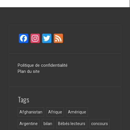
F
In
T
F
a
st
wi
ee
ce
a
tt
d
b
gr
er
Politique de confidentialité
Plan du site
o
a
o
m
k
Tags
Afghanistan
Afrique
Amérique
Argentine
bilan
Bébés lecteurs
concours