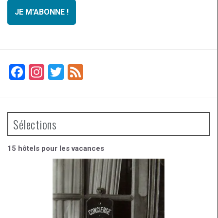
F
In
T
F
a
st
wi
ee
ce
a
tt
d
b
gr
er
Sélections
o
a
o
m
15 hôtels pour les vacances
k