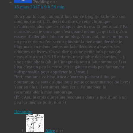
Pudding
dit :
15 mars 2017 à 9 h 58 min
Bon pour le coup, aujourd’hui, sur ce blog (je kiffe trop son
nom moi aussi!), l’intérêt du titre de cette chronique
m’intéresse plus que les critiques des livres. Et pourquoi ? Par
curiosité…et je crois que c’est quand même ça qui fait qu’on
essaye d’aller plus loin sur un blog. Alors oui, on est toujours
un peu curieux d’en savoir plus sur la personne derrière le
blog mais en même temps on la/le découvre à travers ses
critiques de livres. On va dire qu’une petite info perso (ah
tiens, elle a un (2-3-18 enfants, une phobie des barbies, …),
une petite photo (ah, je l’imaginais tout à fait comme ça !) et
bien c’est un peu la cerise sur le gâteau mais pas forcement
indispensable pour apprécier le gâteau !
Bref, continue ce blog Alice c’est très plaisant à lire (et
pourtant je ne suis qu’une toute petite consommatrice de livres
) car en plus, il est super bien écrit. J’aime bien le
recommander à mon entourage.
(PS : Aïe, je crois que je me reconnais dans le boeuf..on a un
peu les mêmes poils, non ?)
Répondre
Alice
dit :