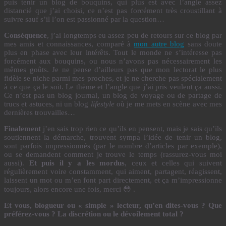
puis tenir un blog de bouquins, qui plus est avec l’angle assez
distancié que j’ai choisi, ce n’est pas forcément très croustillant à
suivre sauf s’il l’on est passionné par la question…
Conséquence
, j’ai longtemps eu assez peu de retours sur ce blog par
mes amis et connaissances, comparé à
mon autre blog
sans doute
plus en phase avec leur intérêts. Tout le monde ne s’intéresse pas
forcément aux bouquins, ou nous n’avons pas nécessairement les
mêmes goûts. Je ne pense d’ailleurs pas que mon lectorat le plus
fidèle se niche parmi mes proches, et je ne cherche pas spécialement
à ce que ça le soit. Le thème et l’angle que j’ai pris veulent ça aussi.
Ce n’est pas un blog journal, un blog de voyage ou de partage de
trucs et astuces, ni un blog
lifestyle
où je me mets en scène avec mes
dernières trouvailles…
Finalement
j’en sais trop rien ce qu’ils en pensent, mais je sais qu’ils
soutiennent la démarche, trouvent sympa l’idée de tenir un blog,
sont parfois impressionnés (par le nombre d’articles par exemple),
ou se demandent comment je trouve le temps (rassurez-vous moi
aussi).
Et puis il y a les mordus
, ceux et celles qui suivent
régulièrement voire constamment, qui aiment, partagent, réagissent,
laissent un mot ou m’en font part directement, et ça m’impressionne
toujours, alors encore une fois, merci 😳 .
Et vous, blogueur ou « simple » lecteur, qu’en dites-vous ? Que
préférez-vous ? La discrétion ou le dévoilement total ?