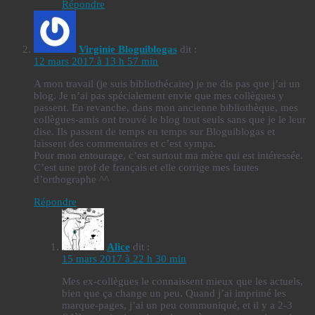
Répondre
Virginie Bloguiblogas
dit :
12 mars 2017 à 13 h 57 min
A mon travail (je suis bibliothécaire) je ne dis pas que j’ai un
blog. Je n’ai pas spécialement envie que mes collègues y
passent. En revanche, dans mon ancienne bibliothèque, mes
collègues-amis ont trouvé le blog tout seuls sans que je le leur
dise. Ils passent de temps en temps sur Bloguiblogas et
laissent des commentaires et c’est sympa.
Pour mon entourage, c’est surtout ma mère qui est intéressée.
C’est une prof de français et elle corrige mes fautes
d’orthographe ^^
Répondre
Alice
dit :
15 mars 2017 à 22 h 30 min
Mes ex-collègues le connaissent mieux que les actuels,
bien que ça change un peu. Quand j’ai imprimé les
marque-pages, j’ai un peu communiqué, et il y a 2-3