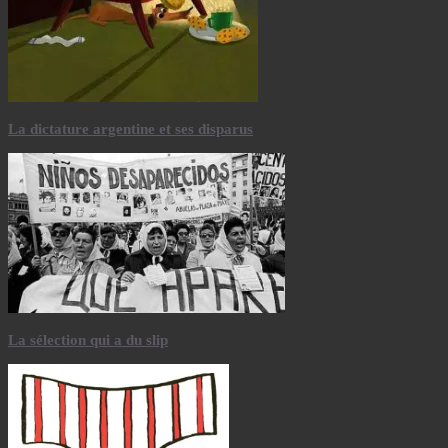
La dictature argentine et ses disparus
La sélection qui a du slip