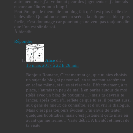
autrement mais j’ai vraiment peur des jugements et j’aimerais
encore améliorer mon blog !
Peut-être que le thème de ton blog fait qu’il est plus facile de
le dévoiler. Quand on se met en scène, la critique est bien plus
facile, c’est dommage car pourtant ça ne veut pas toujours dire
que l’on est sûr de soi.
À bientôt
Répondre
Alice
dit :
15 mars 2017 à 22 h 26 min
Bonjour Romane, C’est marrant ça, que tu aies choisis
un sujet de blog si personnel, en te mettant sacrément
en scène même, si tu es si réservée. Effectivement, à ta
place, j’aurais un peu de mal à en parler autour de moi
(déjà avec un blog de bouquins…) mais tu devrais te
lancer, après tout, s’il reflète ce que tu es, il permet aussi
aux gens de mieux de connaître, et d’ouvrir le dialogue.
Mais c’est pas toujours évident. J’ai envie de tenter
quelques booktubes, mais c’est justement cette mise en
avant qui me freine… Vaste débat. A bientôt et merci de
ta visite.