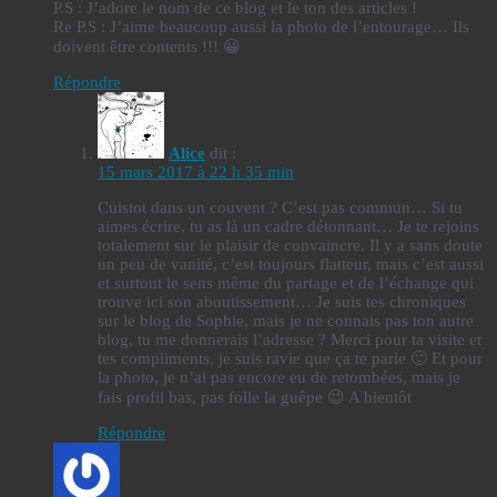
P.S : J’adore le nom de ce blog et le ton des articles !
Re P.S : J’aime beaucoup aussi la photo de l’entourage… Ils
doivent être contents !!! 😀
Répondre
Alice
dit :
15 mars 2017 à 22 h 35 min
Cuistot dans un couvent ? C’est pas commun… Si tu
aimes écrire, tu as là un cadre détonnant… Je te rejoins
totalement sur le plaisir de convaincre. Il y a sans doute
un peu de vanité, c’est toujours flatteur, mais c’est aussi
et surtout le sens même du partage et de l’échange qui
trouve ici son aboutissement… Je suis tes chroniques
sur le blog de Sophie, mais je ne connais pas ton autre
blog, tu me donnerais l’adresse ? Merci pour ta visite et
tes compliments, je suis ravie que ça te parle 🙂 Et pour
la photo, je n’ai pas encore eu de retombées, mais je
fais profil bas, pas folle la guêpe 😉 A bientôt
Répondre