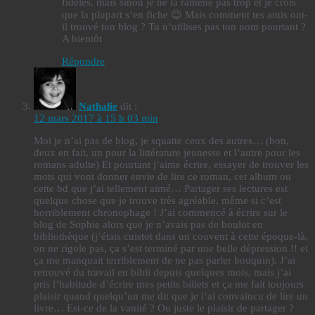
fidèles, mais sinon je ne la ramène pas trop et je crois
que la plupart s’en fiche 😉 Mais comment tes amis ont-
il trouvé ton blog ? Tu n’utilises pas ton nom pourtant ?
A bientôt
Répondre
Nathalie
dit :
12 mars 2017 à 15 h 03 min
Moi je n’ai pas de blog, je squatte ceux des autres… (bon,
deux en fait, un pour la littérature jeunesse et l’autre pour les
romans adulte) Et pourtant j’aime écrire, essayer de trouver les
mots qui vont donner envie de lire ce roman, cet album ou
cette bd que j’ai tellement aimé… Partager ses lectures est
quelque chose que je trouve très agréable, même si c’est
horriblement chronophage ! J’ai commencé à écrire sur le
blog de Sophie alors que je n’avais pas de boulot en
bibliothèque (j’étais cuistot dans un couvent à cette époque-là,
on ne rigole pas, ça s’est terminé par une belle dépression !! et
ça me manquait terriblement de ne pas parler bouquin). J’ai
retrouvé du travail en bibli depuis quelques mois, mais j’ai
pris l’habitude d’écrire mes petits billets et ça me fait toujours
plaisir quand quelqu’un me dit que je l’ai convaincu de lire un
livre… Est-ce de la vanité ? Ou juste le plaisir de partager ?