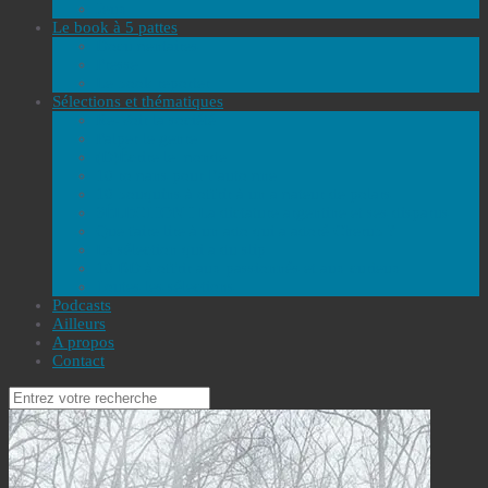
Jeux
Le book à 5 pattes
Documentaires
Presse
Le book reporter
Sélections et thématiques
Re-Voir la société
Palper le genre
(D)Écrire le monde
10 romans pour l’automne
10 bouquins à offrir à un amateur de polars
SÉLECTION I La dictature argentine et ses disparus
Que faire lire à un ado qui a adoré Cherub ?
La sélection qui a du slip
10 BD à offrir aux passionnés et aux curieux
Toutes les sélections
Podcasts
Ailleurs
A propos
Contact
Recherche
pour
: