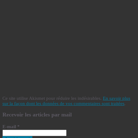
Ce site utilise Akismet pour réduire les indésirables.
En savoir plus
sur la façon dont les données de vos commentaires sont traitées
.
Recevoir les articles par mail
E-mail
*