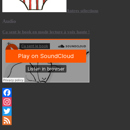
Autres sélections
Audio
Ça sent le book en mode lecture à voix haute !
Facebook
Instagram
Twitter
Feed