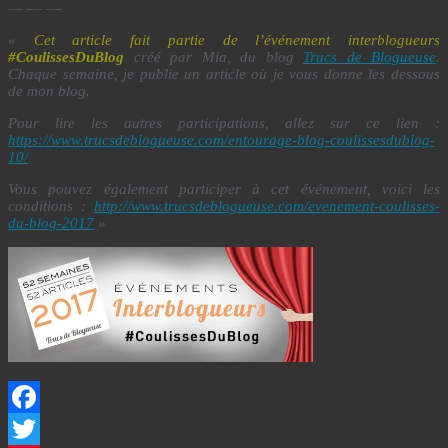
— — —
«
Cet article fait partie de l’événement interblogueurs
#CoulissesDuBlog
créé par Mia, du blog
Trucs de Blogueuse
.
Chaque semaine, je publie un article où je vous donne les dessous
de mon blog.
Pour lire les autres participations, allez sur ce lien :
https://www.trucsdeblogueuse.com/entourage-blog-coulissesdublog-
10/
Vous pouvez également participer à cet événement, voici les
conditions :
http://www.trucsdeblogueuse.com/evenement-coulisses-
du-blog-2017
»
Facebook