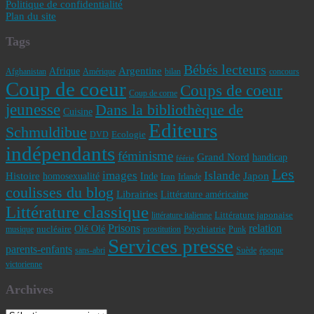
Politique de confidentialité
Plan du site
Tags
Bébés lecteurs
Afrique
Argentine
Afghanistan
Amérique
bilan
concours
Coup de coeur
Coups de coeur
Coup de corne
jeunesse
Dans la bibliothèque de
Cuisine
Editeurs
Schmuldibue
Ecologie
DVD
indépendants
féminisme
Grand Nord
handicap
féérie
Les
images
Islande
Japon
Histoire
homosexualité
Inde
Iran
Irlande
coulisses du blog
Librairies
Littérature américaine
Littérature classique
Littérature japonaise
littérature italienne
Prisons
relation
Olé Olé
nucléaire
Psychiatrie
musique
prostitution
Punk
Services presse
parents-enfants
sans-abri
Suède
époque
victorienne
Archives