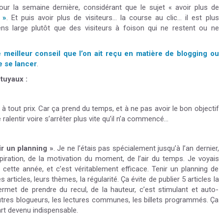
ur la semaine dernière, considérant que le sujet « avoir plus de
 »
. Et puis avoir plus de visiteurs… la course au clic… il est plus
ens large plutôt que des visiteurs à foison qui ne restent ou ne
e meilleur conseil que l’on ait reçu en matière de blogging ou
e se lancer
.
 tuyaux :
 à tout prix. Car ça prend du temps, et à ne pas avoir le bon objectif
e ralentir voire s’arrêter plus vite qu’il n’a commencé…
ir un planning »
. Je ne l’étais pas spécialement jusqu’à l’an dernier,
nspiration, de la motivation du moment, de l’air du temps. Je voyais
e cette année, et c’est véritablement efficace. Tenir un planning de
 articles, leurs thèmes, la régularité. Ça évite de publier 5 articles la
met de prendre du recul, de la hauteur, c’est stimulant et auto-
autres blogueurs, les lectures communes, les billets programmés. Ça
art devenu indispensable.