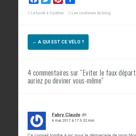
a
wi
nt
ar
Le book à 5 pattes
Les coulisses du blog
ce
tt
er
ta
b
er
es
g
Navigation
o
t
er
←
A QUI EST CE VÉLO ?
o
d'article
k
4 commentaires sur “Eviter le faux départ
auriez pu deviner vous-même”
Fabry Claude
dit :
6 mai 2017 à 17 h 32 min
Ce conseil tombe à pic pour le démarrage de mon blog 