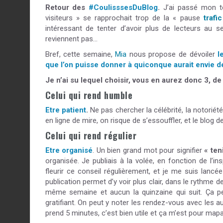
Retour des
#CoulisssesDuBlog
.
J’ai passé mon to
visiteurs » se rapprochait trop de la « pause
trafic
intéressant de tenter d’avoir plus de lecteurs au s
reviennent pas…
Bref, cette semaine,
Mia
nous propose de dévoiler
l
que l’on puisse donner à quiconque aurait envie d
Je n’ai su lequel choisir, vous en aurez donc 3, de
Celui qui rend humble
Etre patient
.
Ne pas chercher la célébrité, la notoriété
en ligne de mire, on risque de s’essouffler, et le blog d
Celui qui rend régulier
Etre organisé
. Un bien grand mot pour signifier
« ten
organisée. Je publiais à la volée, en fonction de l’i
fleurir ce conseil régulièrement, et je me suis lancé
publication permet d’y voir plus clair, dans le rythme des
même semaine et aucun la quinzaine qui suit. Ça per
gratifiant. On peut y noter les rendez-vous avec les 
prend 5 minutes, c’est bien utile et ça m’est pour map