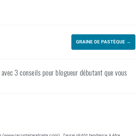
GRAINE DE PASTÈQUE
→
 avec 3 conseils pour blogueur débutant que vous
(www.racontetaretraite.com). J’aurai plutôt tendance à être