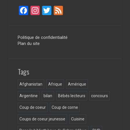
F
In
T
F
a
st
wi
ee
ce
a
tt
d
b
gr
er
Politique de confidentialité
Plan du site
o
a
o
m
k
Tags
Afghanistan
Afrique
Amérique
Argentine
bilan
Bébés lecteurs
concours
Coup de coeur
Coup de corne
Coups de coeur jeunesse
Cuisine