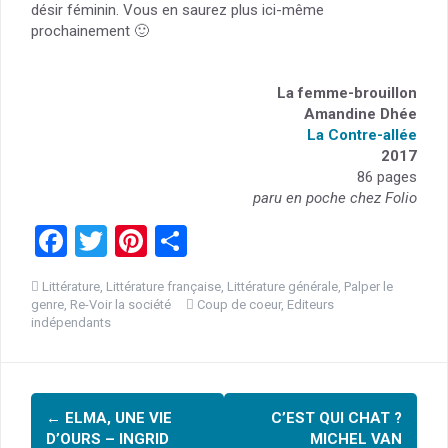
désir féminin. Vous en saurez plus ici-même
prochainement 🙂
La femme-brouillon
Amandine Dhée
La Contre-allée
2017
86 pages
paru en poche chez Folio
F
T
Pi
P
a
wi
nt
ar
Littérature
,
Littérature française
,
Littérature générale
,
Palper le
ce
tt
er
ta
genre
,
Re-Voir la société
Coup de coeur
,
Editeurs
indépendants
b
er
es
g
o
t
er
o
Navigation
←
ELMA, UNE VIE
C’EST QUI CHAT ?
k
D’OURS – INGRID
MICHEL VAN