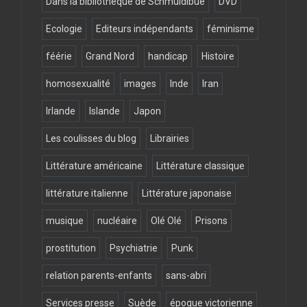
Dans la bibliothèque de Schmuldibue
DVD
Ecologie
Editeurs indépendants
féminisme
féérie
Grand Nord
handicap
Histoire
homosexualité
images
Inde
Iran
Irlande
Islande
Japon
Les coulisses du blog
Librairies
Littérature américaine
Littérature classique
littérature italienne
Littérature japonaise
musique
nucléaire
Olé Olé
Prisons
prostitution
Psychiatrie
Punk
relation parents-enfants
sans-abri
Services presse
Suède
époque victorienne