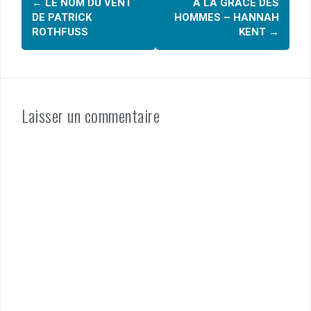
←
LE NOM DU VENT
A LA GRÂCE DES
o
d'article
DE PATRICK
HOMMES – HANNAH
k
ROTHFUSS
KENT
→
Laisser un commentaire