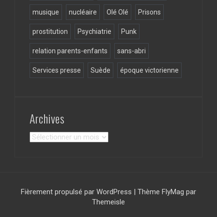
musique
nucléaire
Olé Olé
Prisons
prostitution
Psychiatrie
Punk
relation parents-enfants
sans-abri
Services presse
Suède
époque victorienne
Archives
Archives
Fièrement propulsé par WordPress
|
Thème
FlyMag
par
Themeisle