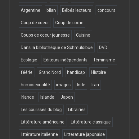
Argentine
bilan
Bébés lecteurs
concours
Coup de coeur
Coup de corne
Coups de coeur jeunesse
Cuisine
Dans la bibliothèque de Schmuldibue
DVD
Ecologie
Editeurs indépendants
féminisme
féérie
Grand Nord
handicap
Histoire
homosexualité
images
Inde
Iran
Irlande
Islande
Japon
Les coulisses du blog
Librairies
Littérature américaine
Littérature classique
littérature italienne
Littérature japonaise