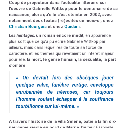
Coup de projecteur dans l’actualité littéraire sur
l’oeuvre de Gabrielle Wittkop pour le centenaire de sa
naissance, alors qu’elle s’est éteinte en 2002, avec
notamment deux textes (ré)édités ce mois-ci, chez
Christian Bourgois
et chez
Quidam
.
Les héritages
,
un roman encore inédit
, en apparence
plus soft que ce qu’a pu écrire Gabrielle Wittkop par
ailleurs, mais dans lequel réside toute sa force de
caractère, et les thèmes qui revêtaient un intérêt majeur
pour elle,
la mort, le genre humain, la sexualité, la part
d’ombre
.
« On devrait lors des obsèques jouer
quelque valse, funèbre vertige, enveloppe
enrubannée de névroses, car toujours
l’homme voulant échapper à la souffrance
tourbillonne sur lui-même. »
A travers l’histoire de la villa Séléné, bâtie à la fin dix-
neuvième siècle en bord de Marne
, l’auteur (Gabrielle