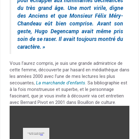
pour échapper aux humiliantes déchéances
du très grand âge. Une mort virile, digne
des Anciens et que Monsieur Félix Méry-
Chandeau eût bien comprise. Avant son
geste, Hugo Degencamp avait même pris
soin de se raser. Il avait toujours montré du
caractère. »
Vous l’aurez compris, je suis une grande admiratrice de
cette femme, découverte par hasard en médiathèque dans
les années 2000 avec l’une de mes lectures les plus
secouantes,
La marchande d’enfants
. Sa bibliographie est
à la fois monstrueuse et superbe, et le personnage
fascinant, que je vous invite à découvrir via cet entretien
avec Bernard Pivot en 2001 dans Bouillon de culture.