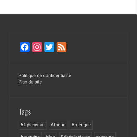
F
In
T
F
a
st
wi
ee
ce
a
tt
d
b
gr
er
Politique de confidentialité
Plan du site
o
a
o
m
k
Tags
Afghanistan
Afrique
Amérique