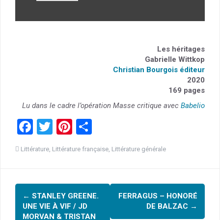
Les héritages
Gabrielle Wittkop
Christian Bourgois éditeur
2020
169 pages
Lu dans le cadre l’opération Masse critique avec
Babelio
F
T
Pi
P
a
wi
nt
ar
Littérature
,
Littérature française
,
Littérature générale
ce
tt
er
ta
b
er
es
g
Navigation
o
t
er
←
STANLEY GREENE.
FERRAGUS – HONORÉ
o
d'article
UNE VIE À VIF / JD
DE BALZAC
→
MORVAN & TRISTAN