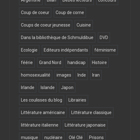
Argentine
bilan
Bébés lecteurs
concours
Coup de coeur
Coup de corne
Coups de coeur jeunesse
Cuisine
Dans la bibliothèque de Schmuldibue
DVD
Ecologie
Editeurs indépendants
féminisme
féérie
Grand Nord
handicap
Histoire
homosexualité
images
Inde
Iran
Irlande
Islande
Japon
Les coulisses du blog
Librairies
Littérature américaine
Littérature classique
littérature italienne
Littérature japonaise
musique
nucléaire
Olé Olé
Prisons