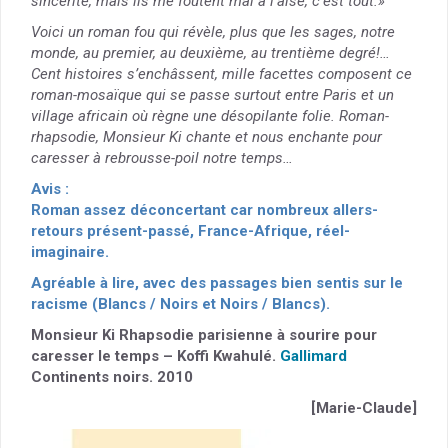
sincérité, mais ils me foutent mal à l’aise, c’est tout.»
Voici un roman fou qui révèle, plus que les sages, notre
monde, au premier, au deuxième, au trentième degré!…
Cent histoires s’enchâssent, mille facettes composent ce
roman-mosaïque qui se passe surtout entre Paris et un
village africain où règne une désopilante folie. Roman-
rhapsodie, Monsieur Ki chante et nous enchante pour
caresser à rebrousse-poil notre temps…
Avis :
Roman assez déconcertant car nombreux allers-
retours présent-passé, France-Afrique, réel-
imaginaire.
Agréable à lire, avec des passages bien sentis sur le
racisme (Blancs / Noirs et Noirs / Blancs).
Monsieur Ki Rhapsodie parisienne à sourire pour
caresser le temps – Koffi Kwahulé.
Gallimard
Continents noirs. 2010
[Marie-Claude]