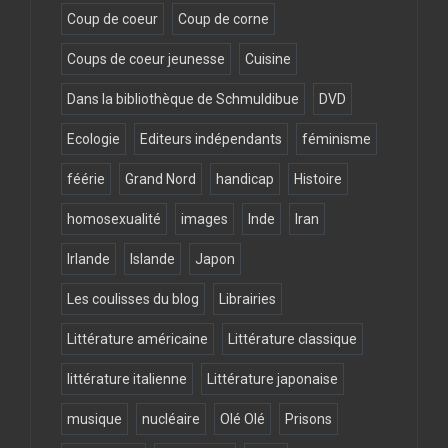
Coup de coeur
Coup de corne
Coups de coeur jeunesse
Cuisine
Dans la bibliothèque de Schmuldibue
DVD
Ecologie
Editeurs indépendants
féminisme
féérie
Grand Nord
handicap
Histoire
homosexualité
images
Inde
Iran
Irlande
Islande
Japon
Les coulisses du blog
Librairies
Littérature américaine
Littérature classique
littérature italienne
Littérature japonaise
musique
nucléaire
Olé Olé
Prisons