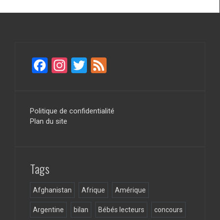
F
In
T
F
a
st
wi
ee
ce
a
tt
d
b
gr
er
Politique de confidentialité
Plan du site
o
a
o
m
k
Tags
Afghanistan
Afrique
Amérique
Argentine
bilan
Bébés lecteurs
concours