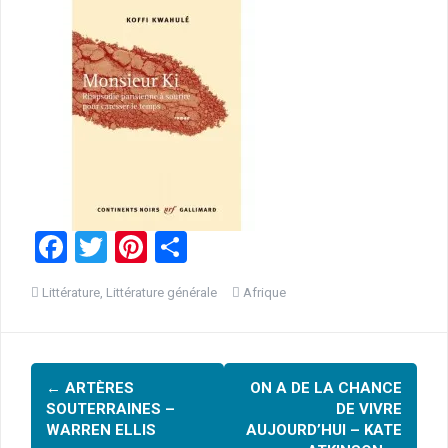
F
T
Pi
P
a
wi
nt
ar
Littérature
,
Littérature générale
Afrique
ce
tt
er
ta
b
er
es
g
Navigation
o
t
er
←
ARTÈRES
ON A DE LA CHANCE
o
d'article
SOUTERRAINES –
DE VIVRE
k
WARREN ELLIS
AUJOURD’HUI – KATE