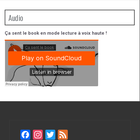
Audio
Ça sent le book en mode lecture à voix haute !
F
In
T
F