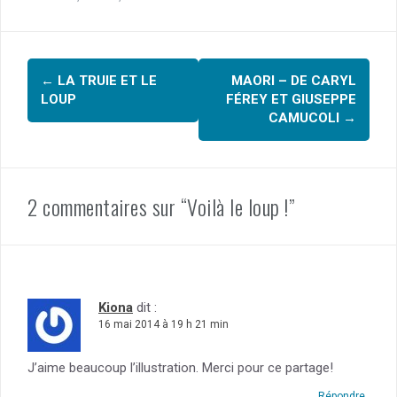
ce
tt
er
ta
b
er
es
g
Navigation
o
t
er
←
LA TRUIE ET LE
MAORI – DE CARYL
o
d'article
LOUP
FÉREY ET GIUSEPPE
k
CAMUCOLI
→
2 commentaires sur “Voilà le loup !”
Kiona
dit :
16 mai 2014 à 19 h 21 min
J’aime beaucoup l’illustration. Merci pour ce partage!
Répondre