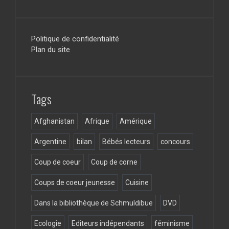
a
st
wi
ee
ce
a
tt
d
b
gr
er
Politique de confidentialité
Plan du site
o
a
o
m
k
Tags
Afghanistan
Afrique
Amérique
Argentine
bilan
Bébés lecteurs
concours
Coup de coeur
Coup de corne
Coups de coeur jeunesse
Cuisine
Dans la bibliothèque de Schmuldibue
DVD
Ecologie
Editeurs indépendants
féminisme