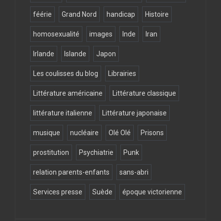
féérie
Grand Nord
handicap
Histoire
homosexualité
images
Inde
Iran
Irlande
Islande
Japon
Les coulisses du blog
Librairies
Littérature américaine
Littérature classique
littérature italienne
Littérature japonaise
musique
nucléaire
Olé Olé
Prisons
prostitution
Psychiatrie
Punk
relation parents-enfants
sans-abri
Services presse
Suède
époque victorienne