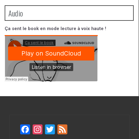
Audio
Ça sent le book en mode lecture à voix haute !
F
In
T
F