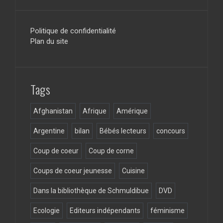
a
st
wi
ee
ce
a
tt
d
b
gr
er
Politique de confidentialité
Plan du site
o
a
o
m
k
Tags
Afghanistan
Afrique
Amérique
Argentine
bilan
Bébés lecteurs
concours
Coup de coeur
Coup de corne
Coups de coeur jeunesse
Cuisine
Dans la bibliothèque de Schmuldibue
DVD
Ecologie
Editeurs indépendants
féminisme