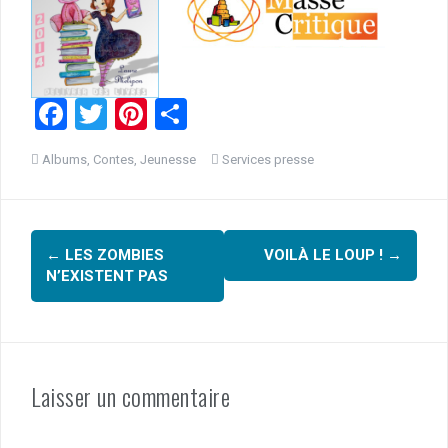
F
T
Pi
P
a
wi
nt
ar
Albums
,
Contes
,
Jeunesse
Services presse
ce
tt
er
ta
b
er
es
g
Navigation
o
t
er
←
LES ZOMBIES
VOILÀ LE LOUP !
→
o
d'article
N’EXISTENT PAS
k
Laisser un commentaire