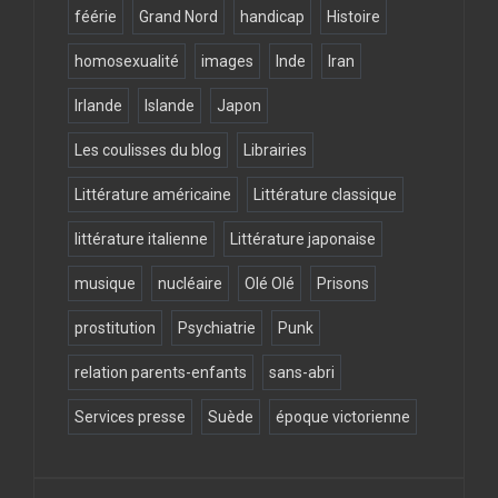
féérie
Grand Nord
handicap
Histoire
homosexualité
images
Inde
Iran
Irlande
Islande
Japon
Les coulisses du blog
Librairies
Littérature américaine
Littérature classique
littérature italienne
Littérature japonaise
musique
nucléaire
Olé Olé
Prisons
prostitution
Psychiatrie
Punk
relation parents-enfants
sans-abri
Services presse
Suède
époque victorienne