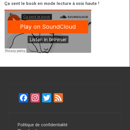
Ça sent le book en mode lecture à voix haute !
F
In
T
F
a
st
wi
ee
ce
a
tt
d
b
gr
er
Politique de confidentialité