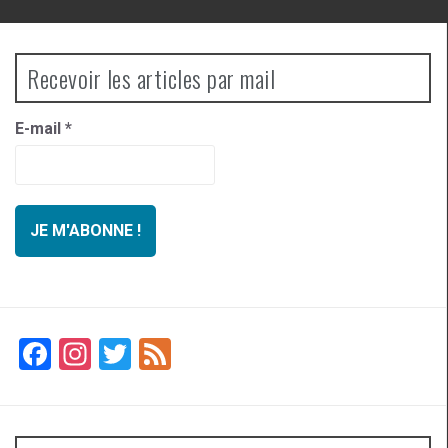
Recevoir les articles par mail
E-mail
*
F
In
T
F
a
st
wi
ee
ce
a
tt
d