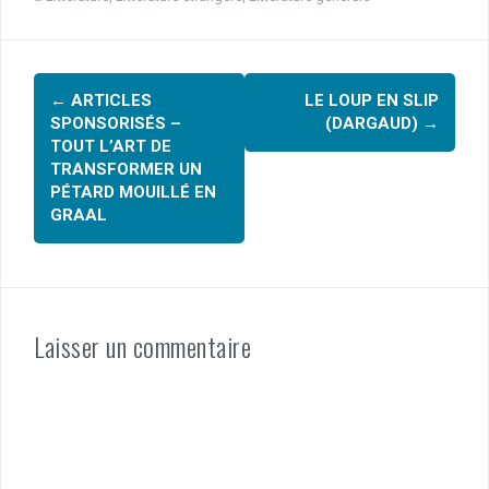
ce
tt
er
ta
b
er
es
g
Navigation
o
t
er
←
ARTICLES
LE LOUP EN SLIP
o
d'article
SPONSORISÉS –
(DARGAUD)
→
k
TOUT L’ART DE
TRANSFORMER UN
PÉTARD MOUILLÉ EN
GRAAL
Laisser un commentaire