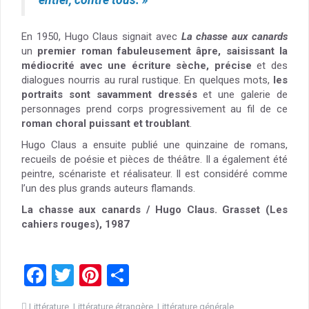
entier, contre tous. »
En 1950, Hugo Claus signait avec
La chasse aux canards
un
premier roman fabuleusement âpre, saisissant la
médiocrité avec une écriture sèche, précise
et des
dialogues nourris au rural rustique. En quelques mots,
les
portraits sont savamment dressés
et une galerie de
personnages prend corps progressivement au fil de ce
roman choral puissant et troublant
.
Hugo Claus a ensuite publié une quinzaine de romans,
recueils de poésie et pièces de théâtre. Il a également été
peintre, scénariste et réalisateur. Il est considéré comme
l’un des plus grands auteurs flamands.
La chasse aux canards / Hugo Claus. Grasset (Les
cahiers rouges), 1987
F
T
Pi
P
a
wi
nt
ar
Littérature
,
Littérature étrangère
,
Littérature générale