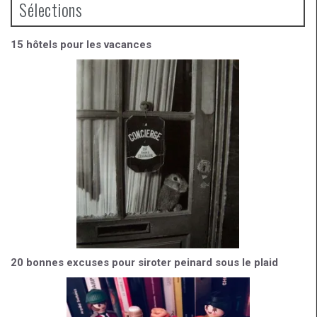
b
gr
er
Sélections
o
a
o
m
15 hôtels pour les vacances
k
20 bonnes excuses pour siroter peinard sous le plaid