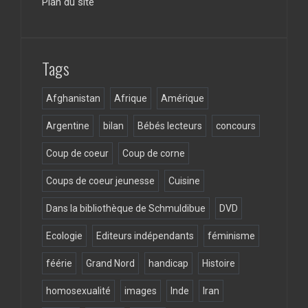
Plan du site
o
a
o
m
k
Tags
Afghanistan
Afrique
Amérique
Argentine
bilan
Bébés lecteurs
concours
Coup de coeur
Coup de corne
Coups de coeur jeunesse
Cuisine
Dans la bibliothèque de Schmuldibue
DVD
Ecologie
Editeurs indépendants
féminisme
féérie
Grand Nord
handicap
Histoire
homosexualité
images
Inde
Iran