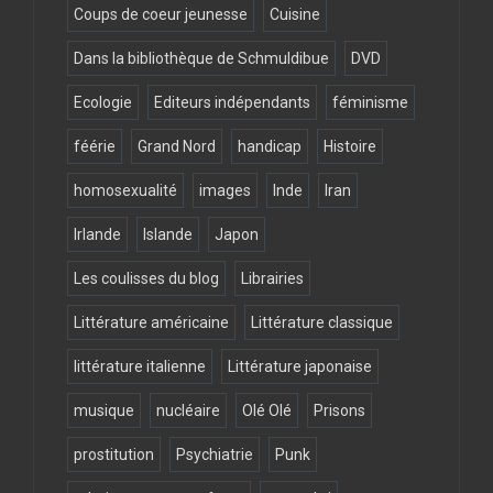
Coups de coeur jeunesse
Cuisine
Dans la bibliothèque de Schmuldibue
DVD
Ecologie
Editeurs indépendants
féminisme
féérie
Grand Nord
handicap
Histoire
homosexualité
images
Inde
Iran
Irlande
Islande
Japon
Les coulisses du blog
Librairies
Littérature américaine
Littérature classique
littérature italienne
Littérature japonaise
musique
nucléaire
Olé Olé
Prisons
prostitution
Psychiatrie
Punk