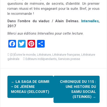
questions de mémoire, de secrets, d’identité. Un premier
roman réussi et très engageant pour la suite. Bref, je vous
le recommande !
Dans l’ombre du viaduc / Alain Delmas.
Intervalles
,
2017
Merci aux éditions Intervalles pour cette lecture.
F
T
Pi
P
a
wi
nt
ar
(D)Écrire le monde
,
Littérature
,
Littérature française
,
Littérature
ce
tt
er
ta
générale
Editeurs indépendants
,
Services presse
b
er
es
g
o
t
er
Navigation
o
←
LA SAGA DE GRIMR
CHRONIQUE DU 115 :
d'article
– DE JÉRÉMIE
UNE HISTOIRE DU
k
MOREAU (DELCOURT)
SAMU SOCIAL
(STEINKIS)
→