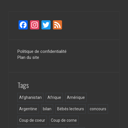
F
In
T
F
a
st
wi
ee
ce
a
tt
d
b
gr
er
Politique de confidentialité
Plan du site
o
a
o
m
k
Tags
Afghanistan
Afrique
Amérique
Argentine
bilan
Bébés lecteurs
concours
Coup de coeur
Coup de corne