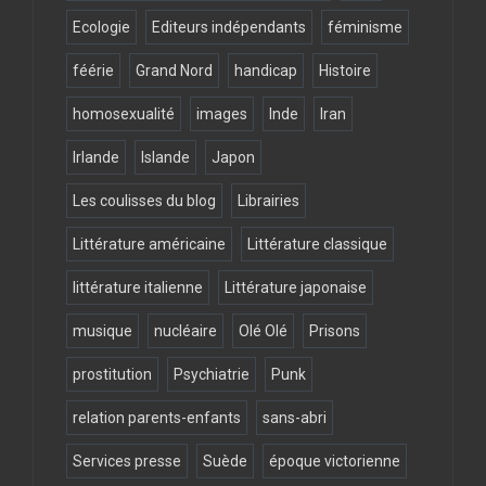
Ecologie
Editeurs indépendants
féminisme
féérie
Grand Nord
handicap
Histoire
homosexualité
images
Inde
Iran
Irlande
Islande
Japon
Les coulisses du blog
Librairies
Littérature américaine
Littérature classique
littérature italienne
Littérature japonaise
musique
nucléaire
Olé Olé
Prisons
prostitution
Psychiatrie
Punk
relation parents-enfants
sans-abri
Services presse
Suède
époque victorienne