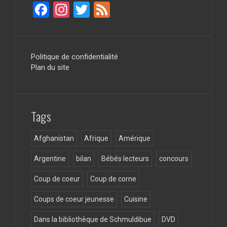
F
In
T
F
a
st
wi
ee
ce
a
tt
d
b
gr
er
Politique de confidentialité
Plan du site
o
a
o
m
k
Tags
Afghanistan
Afrique
Amérique
Argentine
bilan
Bébés lecteurs
concours
Coup de coeur
Coup de corne
Coups de coeur jeunesse
Cuisine
Dans la bibliothèque de Schmuldibue
DVD