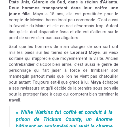
Etats-Unis, Géorgie du Sud, dans la région d’Atlanta.
Deux hommes transportent dans leur coffre une
jeune fille.
Maya a 18 ans, elle est prostituée pour le
compte de Mexico, baron local peu commode. C’est aussi
la favorite du Maire et elle en sait désormais trop. Autant
dire qu’elle doit disparaître fissa et elle est d’ailleurs sur le
point de servir d’en-cas aux alligators.
Sauf que les hommes de main chargés de son sort ont
mis les pieds sur les terres de
Leonard Moye
, un vieux
solitaire qui n’apprécie que moyennement la visite. Ancien
contrebandier d’alcool bien armé, c’est aussi le genre de
personnage qui fait jaser à force de trimballer son
mannequin partout mais que l’on ne vient pas chatouiller
pour autant. Toujours est-il que grâce à lui,
Maya
échappe
a ses ravisseurs et qu’il décide de la prendre sous son aile
pour la protéger face à ceux qui comptent bien terminer le
travail.
« Willie Watkins fut coffré et conduit à la
prison de Trickum County, un énorme
bâtiment en aggloméré qui avait le charme