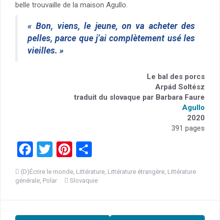
belle trouvaille de la maison Agullo.
« Bon, viens, le jeune, on va acheter des
pelles, parce que j’ai complètement usé les
vieilles. »
Le bal des porcs
Arpád Soltész
traduit du slovaque par Barbara Faure
Agullo
2020
391 pages
F
T
Pi
P
a
wi
nt
ar
(D)Écrire le monde
,
Littérature
,
Littérature étrangère
,
Littérature
ce
tt
er
ta
générale
,
Polar
Slovaquie
b
er
es
g
o
t
er