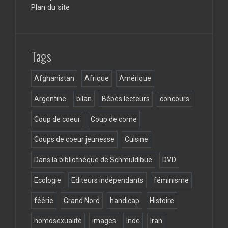
Plan du site
o
a
o
m
k
Tags
Afghanistan
Afrique
Amérique
Argentine
bilan
Bébés lecteurs
concours
Coup de coeur
Coup de corne
Coups de coeur jeunesse
Cuisine
Dans la bibliothèque de Schmuldibue
DVD
Ecologie
Editeurs indépendants
féminisme
féérie
Grand Nord
handicap
Histoire
homosexualité
images
Inde
Iran