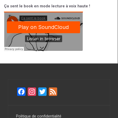
Ça sent le book en mode lecture à voix haute !
F
In
T
F
a
st
wi
ee
ce
a
tt
d
b
gr
er
Politique de confidentialité