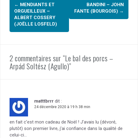
Navigation
o
←
MENDIANTS ET
BANDINI – JOHN
d'article
ORGUEILLEUX –
FANTE (BOURGOIS)
→
k
ALBERT COSSERY
(JOËLLE LOSFELD)
2 commentaires sur “Le bal des porcs –
Arpád Soltész (Agullo)”
matttbrrr
dit :
24 décembre 2020 à 19 h 38 min
en fait c’est mon cadeau de Noël ! J’avais lu (dévoré,
plutôt) son premier livre, j’ai confiance dans la qualité de
celui-ci…