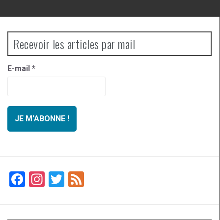
Recevoir les articles par mail
E-mail
*
F
In
T
F
a
st
wi
ee
ce
a
tt
d