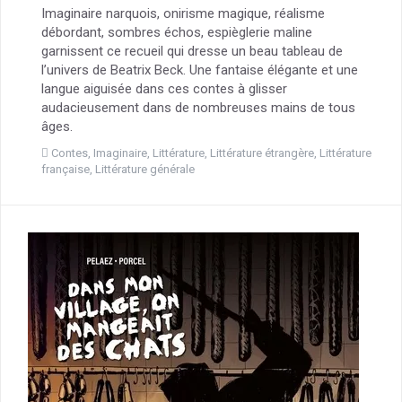
Imaginaire narquois, onirisme magique, réalisme
débordant, sombres échos, espièglerie maline
garnissent ce recueil qui dresse un beau tableau de
l’univers de Beatrix Beck. Une fantaise élégante et une
langue aiguisée dans ces contes à glisser
audacieusement dans de nombreuses mains de tous
âges.
Contes
,
Imaginaire
,
Littérature
,
Littérature étrangère
,
Littérature
française
,
Littérature générale